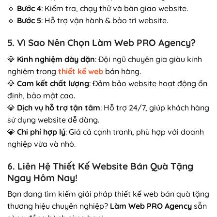
🔹
Bước 4
: Kiểm tra, chạy thử và bàn giao website.
🔹
Bước 5
: Hỗ trợ vận hành & bảo trì website.
5. Vì Sao Nên Chọn Làm Web PRO Agency?
💎
Kinh nghiệm dày dặn
: Đội ngũ chuyên gia giàu kinh
nghiệm trong
thiết kế web
bán hàng.
💎
Cam kết chất lượng
: Đảm bảo website hoạt động ổn
định, bảo mật cao.
💎
Dịch vụ hỗ trợ tận tâm
: Hỗ trợ 24/7, giúp khách hàng
sử dụng website dễ dàng.
💎
Chi phí hợp lý
: Giá cả cạnh tranh, phù hợp với doanh
nghiệp vừa và nhỏ.
6. Liên Hệ Thiết Kế Website Bán Quà Tặng
Ngay Hôm Nay!
Bạn đang tìm kiếm giải pháp thiết kế web bán quà tặng
thương hiệu chuyên nghiệp?
Làm Web PRO Agency
sẵn