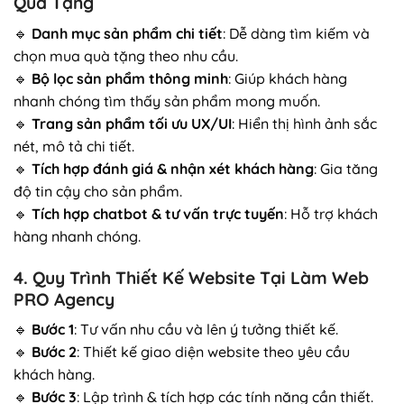
Quà Tặng
🔹
Danh mục sản phẩm chi tiết
: Dễ dàng tìm kiếm và
chọn mua quà tặng theo nhu cầu.
🔹
Bộ lọc sản phẩm thông minh
: Giúp khách hàng
nhanh chóng tìm thấy sản phẩm mong muốn.
🔹
Trang sản phẩm tối ưu UX/UI
: Hiển thị hình ảnh sắc
nét, mô tả chi tiết.
🔹
Tích hợp đánh giá & nhận xét khách hàng
: Gia tăng
độ tin cậy cho sản phẩm.
🔹
Tích hợp chatbot & tư vấn trực tuyến
: Hỗ trợ khách
hàng nhanh chóng.
4. Quy Trình Thiết Kế Website Tại Làm Web
PRO Agency
🔹
Bước 1
: Tư vấn nhu cầu và lên ý tưởng thiết kế.
🔹
Bước 2
: Thiết kế giao diện website theo yêu cầu
khách hàng.
🔹
Bước 3
: Lập trình & tích hợp các tính năng cần thiết.