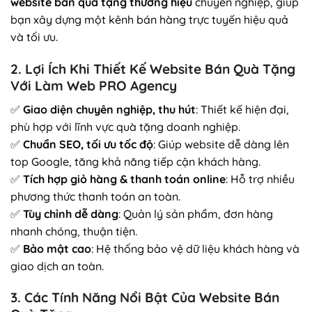
website bán quà tặng thương hiệu
chuyên nghiệp, giúp
bạn xây dựng một kênh bán hàng trực tuyến hiệu quả
và tối ưu.
2. Lợi Ích Khi Thiết Kế Website Bán Quà Tặng
Với Làm Web PRO Agency
✅
Giao diện chuyên nghiệp, thu hút
: Thiết kế hiện đại,
phù hợp với lĩnh vực quà tặng doanh nghiệp.
✅
Chuẩn SEO, tối ưu tốc độ
: Giúp website dễ dàng lên
top Google, tăng khả năng tiếp cận khách hàng.
✅
Tích hợp giỏ hàng & thanh toán online
: Hỗ trợ nhiều
phương thức thanh toán an toàn.
✅
Tùy chỉnh dễ dàng
: Quản lý sản phẩm, đơn hàng
nhanh chóng, thuận tiện.
✅
Bảo mật cao
: Hệ thống bảo vệ dữ liệu khách hàng và
giao dịch an toàn.
3. Các Tính Năng Nổi Bật Của Website Bán