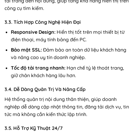
tải trang đến nội dung, giúp tăng khả năng hiển thị trên
công cụ tìm kiếm.
3.3. Tích Hợp Công Nghệ Hiện Đại
Responsive Design:
Hiển thị tốt trên mọi thiết bị từ
điện thoại, máy tính bảng đến PC.
Bảo mật SSL:
Đảm bảo an toàn dữ liệu khách hàng
và nâng cao uy tín doanh nghiệp.
Tốc độ tải trang nhanh:
Hạn chế tỷ lệ thoát trang,
giữ chân khách hàng lâu hơn.
3.4. Dễ Dàng Quản Trị Và Nâng Cấp
Hệ thống quản trị nội dung thân thiện, giúp doanh
nghiệp dễ dàng cập nhật thông tin, đăng tải dịch vụ, tin
tức mà không cần kiến thức lập trình.
3.5. Hỗ Trợ Kỹ Thuật 24/7