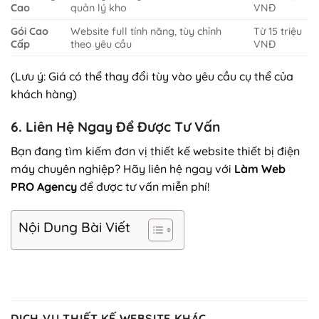
Cao
quản lý kho
VNĐ
Gói Cao
Website full tính năng, tùy chỉnh
Từ 15 triệu
Cấp
theo yêu cầu
VNĐ
(Lưu ý: Giá có thể thay đổi tùy vào yêu cầu cụ thể của
khách hàng)
6. Liên Hệ Ngay Để Được Tư Vấn
Bạn đang tìm kiếm đơn vị thiết kế website thiết bị điện
máy chuyên nghiệp? Hãy liên hệ ngay với
Làm Web
PRO Agency
để được tư vấn miễn phí!
Nội Dung Bài Viết
DỊCH VỤ THIẾT KẾ WEBSITE KHÁC