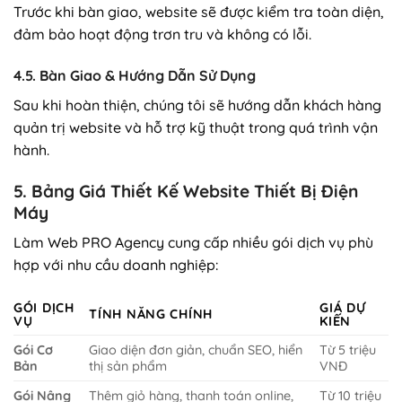
Trước khi bàn giao, website sẽ được kiểm tra toàn diện,
đảm bảo hoạt động trơn tru và không có lỗi.
4.5. Bàn Giao & Hướng Dẫn Sử Dụng
Sau khi hoàn thiện, chúng tôi sẽ hướng dẫn khách hàng
quản trị website và hỗ trợ kỹ thuật trong quá trình vận
hành.
5. Bảng Giá Thiết Kế Website Thiết Bị Điện
Máy
Làm Web PRO Agency cung cấp nhiều gói dịch vụ phù
hợp với nhu cầu doanh nghiệp:
GÓI DỊCH
GIÁ DỰ
TÍNH NĂNG CHÍNH
VỤ
KIẾN
Gói Cơ
Giao diện đơn giản, chuẩn SEO, hiển
Từ 5 triệu
Bản
thị sản phẩm
VNĐ
Gói Nâng
Thêm giỏ hàng, thanh toán online,
Từ 10 triệu