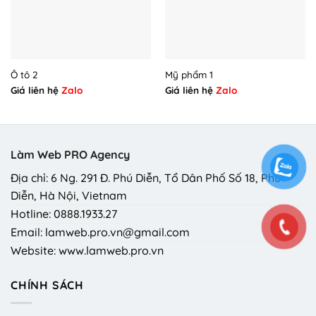
Ô tô 2
Mỹ phẩm 1
Giá liên hệ
Zalo
Giá liên hệ
Zalo
Làm Web PRO Agency
Địa chỉ: 6 Ng. 291 Đ. Phú Diễn, Tổ Dân Phố Số 18, Phú
Diễn, Hà Nội, Vietnam
Hotline: 0888.1933.27
Email: lamweb.pro.vn@gmail.com
Website: www.lamweb.pro.vn
CHÍNH SÁCH