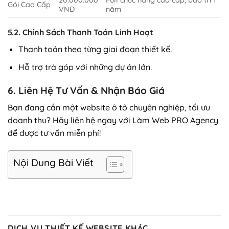
20.000.000
Full chức năng cao cấp, bảo trì 1
Gói Cao Cấp
VNĐ
năm
5.2. Chính Sách Thanh Toán Linh Hoạt
Thanh toán theo từng giai đoạn thiết kế.
Hỗ trợ trả góp với những dự án lớn.
6. Liên Hệ Tư Vấn & Nhận Báo Giá
Bạn đang cần một website ô tô chuyên nghiệp, tối ưu
doanh thu? Hãy liên hệ ngay với Làm Web PRO Agency
để được tư vấn miễn phí!
Nội Dung Bài Viết
DỊCH VỤ THIẾT KẾ WEBSITE KHÁC