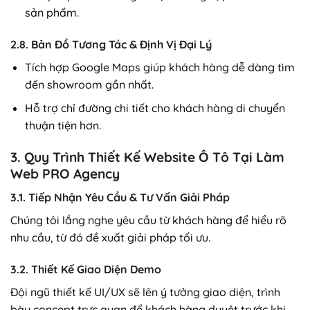
sản phẩm.
2.8. Bản Đồ Tương Tác & Định Vị Đại Lý
Tích hợp Google Maps giúp khách hàng dễ dàng tìm
đến showroom gần nhất.
Hỗ trợ chỉ đường chi tiết cho khách hàng di chuyển
thuận tiện hơn.
3. Quy Trình Thiết Kế Website Ô Tô Tại Làm
Web PRO Agency
3.1. Tiếp Nhận Yêu Cầu & Tư Vấn Giải Pháp
Chúng tôi lắng nghe yêu cầu từ khách hàng để hiểu rõ
nhu cầu, từ đó đề xuất giải pháp tối ưu.
3.2. Thiết Kế Giao Diện Demo
Đội ngũ thiết kế UI/UX sẽ lên ý tưởng giao diện, trình
bày concept trực quan để khách hàng duyệt trước khi