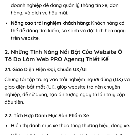
doanh nghiệp dễ dàng quản lý thông tin xe, đơn
hàng, và dịch vụ hậu mãi.
Nâng cao trải nghiệm khách hàng
: Khách hàng có
thể dễ dàng tìm kiếm, so sánh và đặt lịch hẹn ngay
trên website.
2. Những Tính Năng Nổi Bật Của Website Ô
Tô Do Làm Web PRO Agency Thiết Kế
2.1. Giao Diện Hiện Đại, Chuẩn UX/UI
Chúng tôi tập trung vào trải nghiệm người dùng (UX) và
giao diện bắt mắt (UI), giúp website trở nên chuyên
nghiệp, dễ sử dụng, tạo ấn tượng ngay từ lần truy cập
đầu tiên.
2.2. Tích Hợp Danh Mục Sản Phẩm Xe
Hiển thị danh mục xe theo từng thương hiệu, dòng xe.