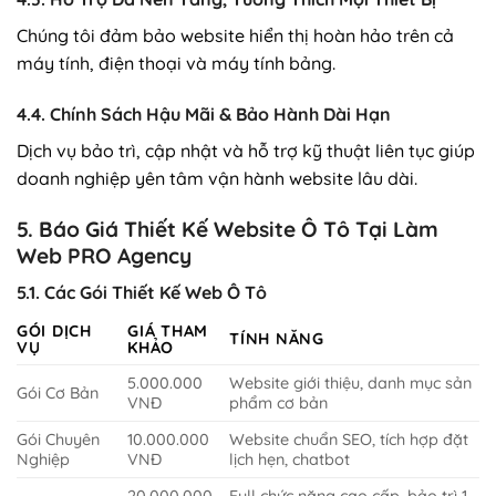
Chúng tôi đảm bảo website hiển thị hoàn hảo trên cả
máy tính, điện thoại và máy tính bảng.
4.4. Chính Sách Hậu Mãi & Bảo Hành Dài Hạn
Dịch vụ bảo trì, cập nhật và hỗ trợ kỹ thuật liên tục giúp
doanh nghiệp yên tâm vận hành website lâu dài.
5. Báo Giá Thiết Kế Website Ô Tô Tại Làm
Web PRO Agency
5.1. Các Gói Thiết Kế Web Ô Tô
GÓI DỊCH
GIÁ THAM
TÍNH NĂNG
VỤ
KHẢO
5.000.000
Website giới thiệu, danh mục sản
Gói Cơ Bản
VNĐ
phẩm cơ bản
Gói Chuyên
10.000.000
Website chuẩn SEO, tích hợp đặt
Nghiệp
VNĐ
lịch hẹn, chatbot