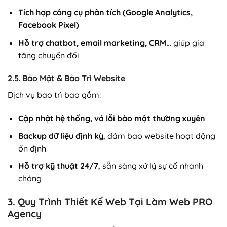
Tích hợp công cụ phân tích (Google Analytics,
Facebook Pixel)
Hỗ trợ chatbot, email marketing, CRM…
giúp gia
tăng chuyển đổi
2.5. Bảo Mật & Bảo Trì Website
Dịch vụ bảo trì bao gồm:
Cập nhật hệ thống, vá lỗi bảo mật thường xuyên
Backup dữ liệu định kỳ
, đảm bảo website hoạt động
ổn định
Hỗ trợ kỹ thuật 24/7
, sẵn sàng xử lý sự cố nhanh
chóng
3. Quy Trình Thiết Kế Web Tại Làm Web PRO
Agency