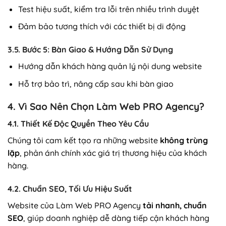
Test hiệu suất, kiểm tra lỗi trên nhiều trình duyệt
Đảm bảo tương thích với các thiết bị di động
3.5. Bước 5: Bàn Giao & Hướng Dẫn Sử Dụng
Hướng dẫn khách hàng quản lý nội dung website
Hỗ trợ bảo trì, nâng cấp sau khi bàn giao
4. Vì Sao Nên Chọn Làm Web PRO Agency?
4.1. Thiết Kế Độc Quyền Theo Yêu Cầu
Chúng tôi cam kết tạo ra những website
không trùng
lặp
, phản ánh chính xác giá trị thương hiệu của khách
hàng.
4.2. Chuẩn SEO, Tối Ưu Hiệu Suất
Website của Làm Web PRO Agency
tải nhanh, chuẩn
SEO
, giúp doanh nghiệp dễ dàng tiếp cận khách hàng