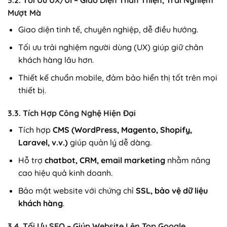
3.2. Tối Ưu UX/UI – Giao Diện Thân Thiện, Trải Nghiệm
Mượt Mà
Giao diện tinh tế, chuyên nghiệp, dễ điều hướng.
Tối ưu trải nghiệm người dùng (UX) giúp giữ chân
khách hàng lâu hơn.
Thiết kế chuẩn mobile, đảm bảo hiển thị tốt trên mọi
thiết bị.
3.3. Tích Hợp Công Nghệ Hiện Đại
Tích hợp
CMS (WordPress, Magento, Shopify,
Laravel, v.v.)
giúp quản lý dễ dàng.
Hỗ trợ
chatbot, CRM, email marketing
nhằm nâng
cao hiệu quả kinh doanh.
Bảo mật website với chứng chỉ
SSL, bảo vệ dữ liệu
khách hàng
.
3.4. Tối Ưu SEO – Giúp Website Lên Top Google