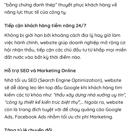
“bằng chứng đanh thép” thuyết phục khách hàng về
năng lực thực tế của công ty.
Tiếp cận khách hàng tiềm năng 24/7
Không bị giới hạn bởi khoảng cách địa lý hay giờ làm
việc hành chính, website giúp doanh nghiệp mở rộng cơ
hội nhận thầu, tiếp cận các chủ đầu tư từ khắp mọi miền
đất nước vào bất kỳ thời điểm nào.
Hỗ trợ SEO và Marketing Online
Nhờ tối ưu SEO (Search Engine Optimization), website
sẽ dễ dàng leo lên top đầu Google khi khách hàng tìm
kiếm các từ khóa như:
“thầu xây dựng nhà xưởng uy tín”
,
“công ty thiết kế kiến trúc biệt thự”
,… Ngoài ra, website
còn là trang đích tuyệt vời để chạy quảng cáo Google
Ads, Facebook Ads nhằm tối ưu chi phí Marketing.
Tăng tỷ lệ chuyển đổi