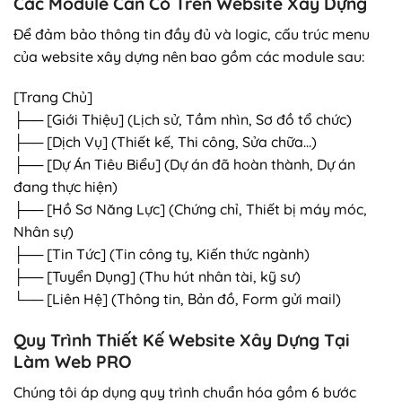
Các Module Cần Có Trên Website Xây Dựng
Để đảm bảo thông tin đầy đủ và logic, cấu trúc menu
của website xây dựng nên bao gồm các module sau:
[Trang Chủ]
├── [Giới Thiệu] (Lịch sử, Tầm nhìn, Sơ đồ tổ chức)
├── [Dịch Vụ] (Thiết kế, Thi công, Sửa chữa…)
├── [Dự Án Tiêu Biểu] (Dự án đã hoàn thành, Dự án
đang thực hiện)
├── [Hồ Sơ Năng Lực] (Chứng chỉ, Thiết bị máy móc,
Nhân sự)
├── [Tin Tức] (Tin công ty, Kiến thức ngành)
├── [Tuyển Dụng] (Thu hút nhân tài, kỹ sư)
└── [Liên Hệ] (Thông tin, Bản đồ, Form gửi mail)
Quy Trình Thiết Kế Website Xây Dựng Tại
Làm Web PRO
Chúng tôi áp dụng quy trình chuẩn hóa gồm 6 bước