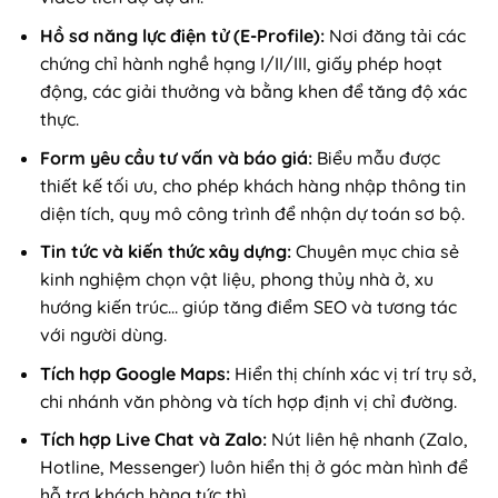
Hồ sơ năng lực điện tử (E-Profile):
Nơi đăng tải các
chứng chỉ hành nghề hạng I/II/III, giấy phép hoạt
động, các giải thưởng và bằng khen để tăng độ xác
thực.
Form yêu cầu tư vấn và báo giá:
Biểu mẫu được
thiết kế tối ưu, cho phép khách hàng nhập thông tin
diện tích, quy mô công trình để nhận dự toán sơ bộ.
Tin tức và kiến thức xây dựng:
Chuyên mục chia sẻ
kinh nghiệm chọn vật liệu, phong thủy nhà ở, xu
hướng kiến trúc… giúp tăng điểm SEO và tương tác
với người dùng.
Tích hợp Google Maps:
Hiển thị chính xác vị trí trụ sở,
chi nhánh văn phòng và tích hợp định vị chỉ đường.
Tích hợp Live Chat và Zalo:
Nút liên hệ nhanh (Zalo,
Hotline, Messenger) luôn hiển thị ở góc màn hình để
hỗ trợ khách hàng tức thì.