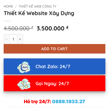
HOME
/
THIẾT KẾ WEB CÔNG TY
Thiết Kế Website Xây Dựng
Original
Current
4.500.000
₫
3.500.000
₫
price
price
Thiết Kế Website Xây Dựng quantity
was:
is:
4.500.000 ₫.
3.500.000 ₫.
ADD TO CART
Chat Zalo: 24/7
Gọi Ngay: 24/7
Hỗ trợ 24/7:
0888.1933.27