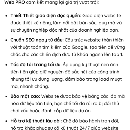
Web PRO
cam kết mang lại giá trị vượt trội:
Thiết Thiết giao diện độc quyền:
Giao diện website
được thiết kế riêng, làm nổi bật bản sắc, quy mô và
sự chuyên nghiệp độc nhất của doanh nghiệp bạn.
Chuẩn SEO ngay từ đầu:
Cấu trúc website thân thiện
với thuật toán tìm kiếm của Google, tạo tiền đề vững
chắc cho các chiến dịch đưa từ khóa ngành lên top 1.
Tốc độ tải trang tối ưu:
Áp dụng kỹ thuật nén ảnh
tiên tiến giúp giữ nguyên độ sắc nét của công trình
nhưng tối ưu dung lượng, đảm bảo trang load mượt
mà, nhanh chóng.
Bảo mật cao:
Website được bảo vệ bằng các lớp mã
hóa dữ liệu tân tiến, hạn chế tối đa rủi ro bị đối thủ
chơi xấu hoặc đánh cắp dữ liệu dự án.
Hỗ trợ kỹ thuật lâu dài:
Chế độ bảo hành trọn đời,
hỗ trợ khắc phục sự cố kỹ thuật 24/7 giúp website