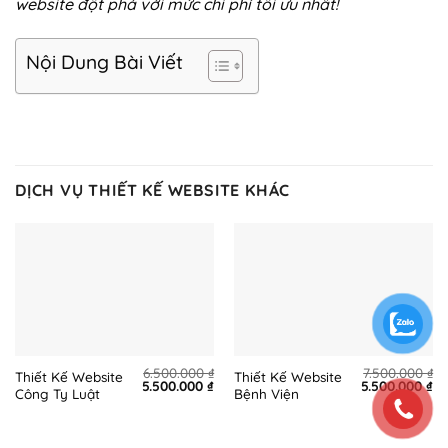
website đột phá với mức chi phí tối ưu nhất!
Nội Dung Bài Viết
DỊCH VỤ THIẾT KẾ WEBSITE KHÁC
6.500.000
₫
7.500.000
₫
Thiết Kế Website
Thiết Kế Website
Original
Current
Original
Cu
5.500.000
₫
5.500.000
₫
Công Ty Luật
Bệnh Viện
price
price
price
pr
was:
is:
was:
is:
6.500.000 ₫.
5.500.000 ₫.
7.500.000 ₫.
5.