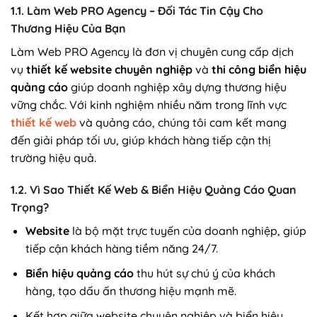
1.1. Làm Web PRO Agency – Đối Tác Tin Cậy Cho
Thương Hiệu Của Bạn
Làm Web PRO Agency là đơn vị chuyên cung cấp dịch
vụ
thiết kế website chuyên nghiệp
và
thi công biển hiệu
quảng cáo
giúp doanh nghiệp xây dựng thương hiệu
vững chắc. Với kinh nghiệm nhiều năm trong lĩnh vực
thiết kế web
và quảng cáo, chúng tôi cam kết mang
đến giải pháp tối ưu, giúp khách hàng tiếp cận thị
trường hiệu quả.
1.2. Vì Sao Thiết Kế Web & Biển Hiệu Quảng Cáo Quan
Trọng?
Website
là bộ mặt trực tuyến của doanh nghiệp, giúp
tiếp cận khách hàng tiềm năng 24/7.
Biển hiệu quảng cáo
thu hút sự chú ý của khách
hàng, tạo dấu ấn thương hiệu mạnh mẽ.
Kết hợp giữa website chuyên nghiệp và biển hiệu