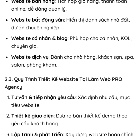
Website bán hàng
: Tích hợp giỏ hàng, thanh toán
online, dễ dàng quản lý.
Website bất động sản
: Hiển thị danh sách nhà đất,
dự án chuyên nghiệp.
Website cá nhân & blog
: Phù hợp cho cá nhân, KOL,
chuyên gia.
Website dịch vụ
: Dành cho nhà hàng, khách sạn, spa,
salon, phòng khám,…
2.3. Quy Trình Thiết Kế Website Tại Làm Web PRO
Agency
Tư vấn & tiếp nhận yêu cầu
: Xác định nhu cầu, mục
tiêu website.
Thiết kế giao diện
: Đưa ra bản thiết kế demo theo
yêu cầu khách hàng.
Lập trình & phát triển
: Xây dựng website hoàn chỉnh