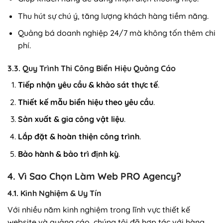
Thu hút sự chú ý, tăng lượng khách hàng tiềm năng.
Quảng bá doanh nghiệp 24/7 mà không tốn thêm chi
phí.
3.3. Quy Trình Thi Công Biển Hiệu Quảng Cáo
Tiếp nhận yêu cầu & khảo sát thực tế
.
Thiết kế mẫu biển hiệu theo yêu cầu
.
Sản xuất & gia công vật liệu
.
Lắp đặt & hoàn thiện công trình
.
Bảo hành & bảo trì định kỳ
.
4. Vì Sao Chọn Làm Web PRO Agency?
4.1. Kinh Nghiệm & Uy Tín
Với nhiều năm kinh nghiệm trong lĩnh vực thiết kế
website và quảng cáo, chúng tôi đã hợp tác với hàng