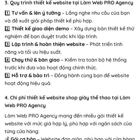
3.
Quy trình thiết kế website tại Làm Web PRO Agency
1️⃣
Tư vấn & lên ý tưởng
– Lắng nghe nhu cầu của bạn
và đề xuất giải pháp thiết kế phù hợp.
2️⃣
Thiết kế giao diện demo
– Xây dựng bản thiết kế thử
nghiệm để bạn duyệt trước khi lập trình.
3️⃣
Lập trình & hoàn thiện website
– Phát triển tính
năng và tối ưu hiệu suất.
4️⃣
Chạy thử & bàn giao
– Kiểm tra toàn bộ hệ thống
trước khi đưa vào hoạt động chính thức.
5️⃣
Hỗ trợ & bảo trì
– Đồng hành cùng bạn để website
hoạt động hiệu quả.
4.
Chi phí thiết kế website shop giày thể thao tại Làm
Web PRO Agency
Làm Web PRO Agency mang đến nhiều gói thiết kế
website với mức giá hợp lý, phù hợp với ngân sách của
từng cửa hàng:
💰
Gói cơ bản
– Website đơn giản, phù hợp với cửa hàng