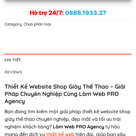
Hỗ trợ 24/7:
0888.1933.27
Category:
Chưa phân loại
CHI TIẾT
REVIEWS
Thiết Kế Website Shop Giày Thể Thao – Giải
Pháp Chuyên Nghiệp Cùng Làm Web PRO
Agency
Bạn đang tìm kiếm một giải pháp thiết kế website shop
giày thể thao chuyên nghiệp, đẹp mắt và tối ưu trải
nghiệm khách hàng?
Làm Web PRO Agency
tự hào
mang đến dịch vụ
thiết kế web
hiện đại, giúp bạn xây