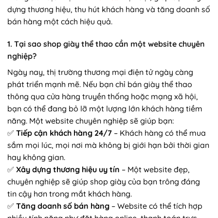
dựng thương hiệu, thu hút khách hàng và tăng doanh số
bán hàng một cách hiệu quả.
1.
Tại sao shop giày thể thao cần một website chuyên
nghiệp?
Ngày nay, thị trường thương mại điện tử ngày càng
phát triển mạnh mẽ. Nếu bạn chỉ bán giày thể thao
thông qua cửa hàng truyền thống hoặc mạng xã hội,
bạn có thể đang bỏ lỡ một lượng lớn khách hàng tiềm
năng. Một website chuyên nghiệp sẽ giúp bạn:
✅
Tiếp cận khách hàng 24/7
– Khách hàng có thể mua
sắm mọi lúc, mọi nơi mà không bị giới hạn bởi thời gian
hay không gian.
✅
Xây dựng thương hiệu uy tín
– Một website đẹp,
chuyên nghiệp sẽ giúp shop giày của bạn trông đáng
tin cậy hơn trong mắt khách hàng.
✅
Tăng doanh số bán hàng
– Website có thể tích hợp
nhiều tính năng như đặt hàng online, thanh toán trực