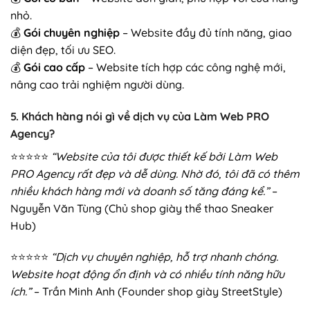
nhỏ.
💰
Gói chuyên nghiệp
– Website đầy đủ tính năng, giao
diện đẹp, tối ưu SEO.
💰
Gói cao cấp
– Website tích hợp các công nghệ mới,
nâng cao trải nghiệm người dùng.
5.
Khách hàng nói gì về dịch vụ của Làm Web PRO
Agency?
⭐⭐⭐⭐⭐
“Website của tôi được thiết kế bởi Làm Web
PRO Agency rất đẹp và dễ dùng. Nhờ đó, tôi đã có thêm
nhiều khách hàng mới và doanh số tăng đáng kể.”
–
Nguyễn Văn Tùng (Chủ shop giày thể thao Sneaker
Hub)
⭐⭐⭐⭐⭐
“Dịch vụ chuyên nghiệp, hỗ trợ nhanh chóng.
Website hoạt động ổn định và có nhiều tính năng hữu
ích.”
– Trần Minh Anh (Founder shop giày StreetStyle)