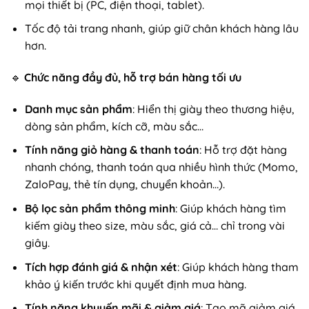
mọi thiết bị (PC, điện thoại, tablet).
Tốc độ tải trang nhanh, giúp giữ chân khách hàng lâu
hơn.
🔹
Chức năng đầy đủ, hỗ trợ bán hàng tối ưu
Danh mục sản phẩm
: Hiển thị giày theo thương hiệu,
dòng sản phẩm, kích cỡ, màu sắc…
Tính năng giỏ hàng & thanh toán
: Hỗ trợ đặt hàng
nhanh chóng, thanh toán qua nhiều hình thức (Momo,
ZaloPay, thẻ tín dụng, chuyển khoản…).
Bộ lọc sản phẩm thông minh
: Giúp khách hàng tìm
kiếm giày theo size, màu sắc, giá cả… chỉ trong vài
giây.
Tích hợp đánh giá & nhận xét
: Giúp khách hàng tham
khảo ý kiến trước khi quyết định mua hàng.
Tính năng khuyến mãi & giảm giá
: Tạo mã giảm giá,