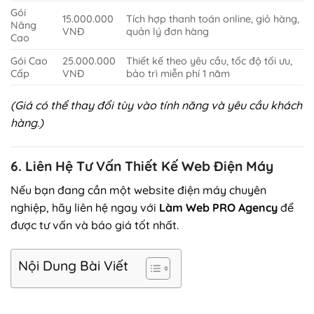
Gói
15.000.000
Tích hợp thanh toán online, giỏ hàng,
Nâng
VNĐ
quản lý đơn hàng
Cao
Gói Cao
25.000.000
Thiết kế theo yêu cầu, tốc độ tối ưu,
Cấp
VNĐ
bảo trì miễn phí 1 năm
(Giá có thể thay đổi tùy vào tính năng và yêu cầu khách
hàng.)
6. Liên Hệ Tư Vấn Thiết Kế Web Điện Máy
Nếu bạn đang cần một website điện máy chuyên
nghiệp, hãy liên hệ ngay với
Làm Web PRO Agency
để
được tư vấn và báo giá tốt nhất.
Nội Dung Bài Viết