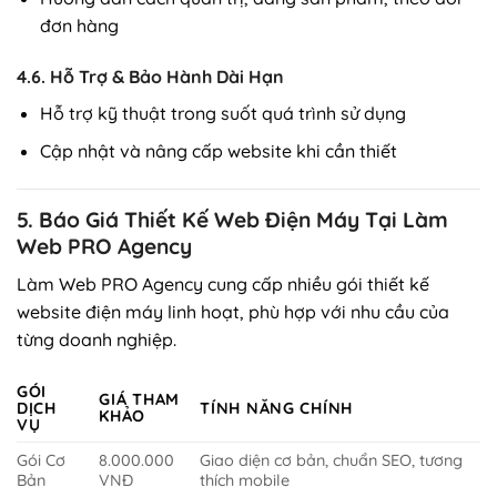
đơn hàng
4.6. Hỗ Trợ & Bảo Hành Dài Hạn
Hỗ trợ kỹ thuật trong suốt quá trình sử dụng
Cập nhật và nâng cấp website khi cần thiết
5. Báo Giá Thiết Kế Web Điện Máy Tại Làm
Web PRO Agency
Làm Web PRO Agency cung cấp nhiều gói thiết kế
website điện máy linh hoạt, phù hợp với nhu cầu của
từng doanh nghiệp.
GÓI
GIÁ THAM
DỊCH
TÍNH NĂNG CHÍNH
KHẢO
VỤ
Gói Cơ
8.000.000
Giao diện cơ bản, chuẩn SEO, tương
Bản
VNĐ
thích mobile