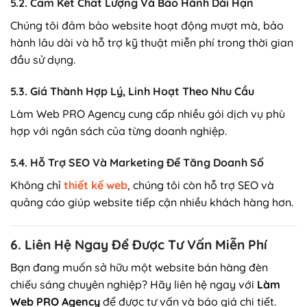
5.2. Cam Kết Chất Lượng Và Bảo Hành Dài Hạn
Chúng tôi đảm bảo website hoạt động mượt mà, bảo
hành lâu dài và hỗ trợ kỹ thuật miễn phí trong thời gian
đầu sử dụng.
5.3. Giá Thành Hợp Lý, Linh Hoạt Theo Nhu Cầu
Làm Web PRO Agency cung cấp nhiều gói dịch vụ phù
hợp với ngân sách của từng doanh nghiệp.
5.4. Hỗ Trợ SEO Và Marketing Để Tăng Doanh Số
Không chỉ
thiết kế web
, chúng tôi còn hỗ trợ SEO và
quảng cáo giúp website tiếp cận nhiều khách hàng hơn.
6. Liên Hệ Ngay Để Được Tư Vấn Miễn Phí
Bạn đang muốn sở hữu một website bán hàng đèn
chiếu sáng chuyên nghiệp? Hãy liên hệ ngay với
Làm
Web PRO Agency
để được tư vấn và báo giá chi tiết.