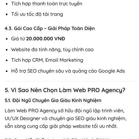
Tích hợp thanh toán trực tuyến
Tối ưu tốc độ tải trang
4.3. Gói Cao Cấp – Giải Pháp Toàn Diện
Giá từ
20.000.000 VNĐ
Website đa tính năng, tùy chỉnh cao
Tích hợp CRM, Email Marketing
Hỗ trợ SEO chuyên sâu và quảng cáo Google Ads
5. Vì Sao Nên Chọn Làm Web PRO Agency?
5.1. Đội Ngũ Chuyên Gia Giàu Kinh Nghiệm
Làm Web PRO Agency sở hữu đội ngũ lập trình viên,
UI/UX Designer và chuyên gia SEO giàu kinh nghiệm,
sẵn sàng cung cấp giải pháp website tối ưu nhất.