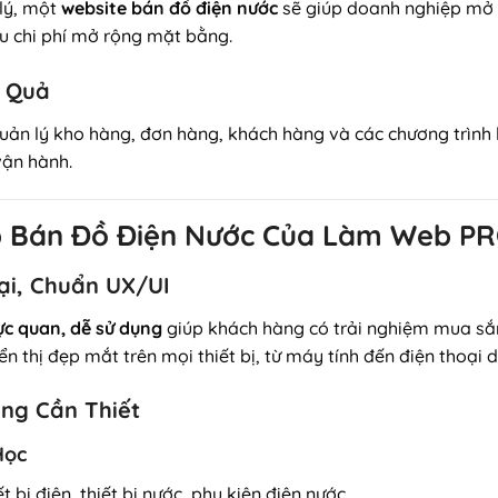
 lý, một
website bán đồ điện nước
sẽ giúp doanh nghiệp mở 
u chi phí mở rộng mặt bằng.
u Quả
ản lý kho hàng, đơn hàng, khách hàng và các chương trình
 vận hành.
eb Bán Đồ Điện Nước Của Làm Web P
Đại, Chuẩn UX/UI
ực quan, dễ sử dụng
giúp khách hàng có trải nghiệm mua sắm 
iển thị đẹp mắt trên mọi thiết bị, từ máy tính đến điện thoại d
ăng Cần Thiết
Học
 bị điện, thiết bị nước, phụ kiện điện nước…