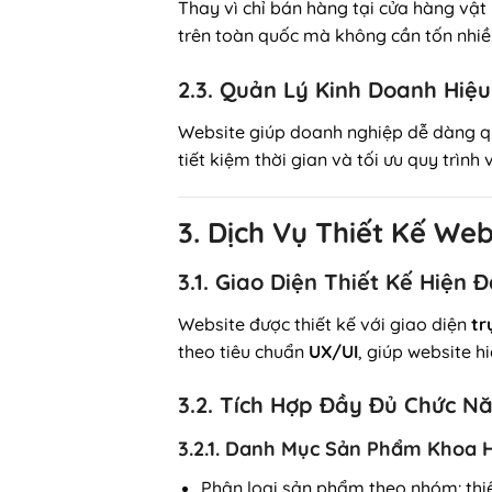
Thay vì chỉ bán hàng tại cửa hàng vật
trên toàn quốc mà không cần tốn nhiề
2.3. Quản Lý Kinh Doanh Hiệ
Website giúp doanh nghiệp dễ dàng qu
tiết kiệm thời gian và tối ưu quy trình
3. Dịch Vụ Thiết Kế W
3.1. Giao Diện Thiết Kế Hiện 
Website được thiết kế với giao diện
tr
theo tiêu chuẩn
UX/UI
, giúp website h
3.2. Tích Hợp Đầy Đủ Chức N
3.2.1. Danh Mục Sản Phẩm Khoa 
Phân loại sản phẩm theo nhóm: thiết