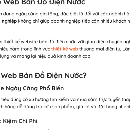
 Kế Web Bán Đồ Điện Nước
đang ngày càng gia tăng, đặc biệt là đối với các ngành hàn
n nghiệp
không chỉ giúp doanh nghiệp tiếp cận nhiều khách 
n thiết kế website bán đồ điện nước với giao diện chuyên ngh
hiều năm trong lĩnh vực
thiết kế web
thương mại điện tử, L
 dụng và mang lại hiệu quả kinh doanh cao.
ế Web Bán Đồ Điện Nước?
ne Ngày Càng Phổ Biến
i tiêu dùng có xu hướng tìm kiếm và mua sắm trực tuyến tha
ch hàng dễ dàng tra cứu sản phẩm, giá cả và đặt hàng nhan
t Kiệm Chi Phí