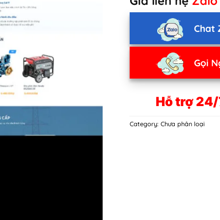
Giá liên hệ
Zalo
Chat 
Gọi N
Hỗ trợ 24/
Category:
Chưa phân loại