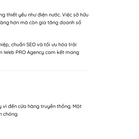
g thiết yếu như điện nước. Việc sở hữu
hàng hơn mà còn gia tăng doanh số
iệp, chuẩn SEO và tối ưu hóa trải
àm Web PRO Agency cam kết mang
y vì đến cửa hàng truyền thống. Một
h chóng.