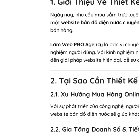
1. Giới Thiệu Về Thiết
Ngày nay, nhu cầu mua sắm trực tuyến 
một
website bán đồ điện nước chuyê
bán hàng.
Làm Web PRO Agency
là đơn vị chuyê
nghiệm người dùng. Với kinh nghiệm n
đến giải pháp website hiện đại, dễ sử
2. Tại Sao Cần Thiết K
2.1. Xu Hướng Mua Hàng Onli
Với sự phát triển của công nghệ, ngườ
website bán đồ điện nước sẽ giúp khá
2.2. Gia Tăng Doanh Số & Tiế