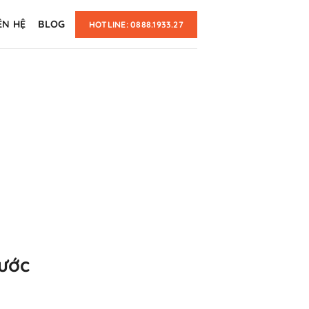
ÊN HỆ
BLOG
HOTLINE: 0888.1933.27
nước