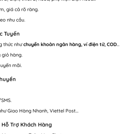
m, giá cả rõ ràng.
eo nhu cầu.
ực Tuyến
g thức như
chuyển khoản ngân hàng, ví điện tử, COD
…
 giỏ hàng.
huyến mãi.
Chuyển
/SMS.
 như Giao Hàng Nhanh, Viettel Post…
 & Hỗ Trợ Khách Hàng