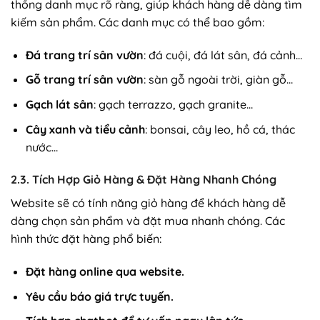
thống danh mục rõ ràng, giúp khách hàng dễ dàng tìm
kiếm sản phẩm. Các danh mục có thể bao gồm:
Đá trang trí sân vườn
: đá cuội, đá lát sân, đá cảnh…
Gỗ trang trí sân vườn
: sàn gỗ ngoài trời, giàn gỗ…
Gạch lát sân
: gạch terrazzo, gạch granite…
Cây xanh và tiểu cảnh
: bonsai, cây leo, hồ cá, thác
nước…
2.3. Tích Hợp Giỏ Hàng & Đặt Hàng Nhanh Chóng
Website sẽ có tính năng giỏ hàng để khách hàng dễ
dàng chọn sản phẩm và đặt mua nhanh chóng. Các
hình thức đặt hàng phổ biến:
Đặt hàng online qua website.
Yêu cầu báo giá trực tuyến.