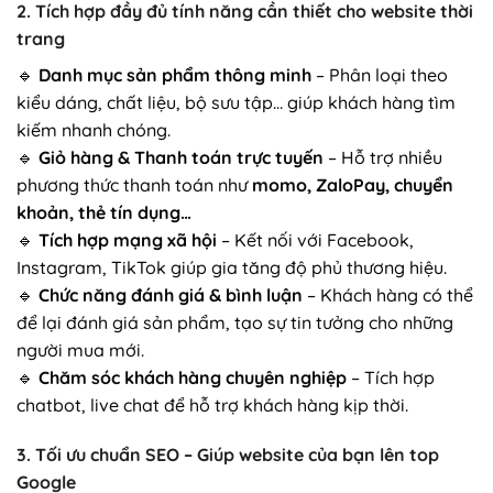
2. Tích hợp đầy đủ tính năng cần thiết cho website thời
trang
🔹
Danh mục sản phẩm thông minh
– Phân loại theo
kiểu dáng, chất liệu, bộ sưu tập… giúp khách hàng tìm
kiếm nhanh chóng.
🔹
Giỏ hàng & Thanh toán trực tuyến
– Hỗ trợ nhiều
phương thức thanh toán như
momo, ZaloPay, chuyển
khoản, thẻ tín dụng…
🔹
Tích hợp mạng xã hội
– Kết nối với Facebook,
Instagram, TikTok giúp gia tăng độ phủ thương hiệu.
🔹
Chức năng đánh giá & bình luận
– Khách hàng có thể
để lại đánh giá sản phẩm, tạo sự tin tưởng cho những
người mua mới.
🔹
Chăm sóc khách hàng chuyên nghiệp
– Tích hợp
chatbot, live chat để hỗ trợ khách hàng kịp thời.
3. Tối ưu chuẩn SEO – Giúp website của bạn lên top
Google