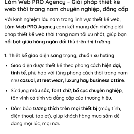
Làm Web PRO Agency – Giải pháp thiết kế
web thời trang nam chuyên nghiệp, đẳng cấp
Với kinh nghiệm lâu năm trong lĩnh vực thiết kế web,
Làm Web PRO Agency
cam kết mang đến những giải
pháp thiết kế web thời trang nam tối ưu nhất, giúp bạn
nổi bật giữa hàng ngàn đối thủ trên thị trường
.
1. Thiết kế giao diện sang trọng, chuẩn xu hướng
Giao diện được thiết kế theo phong cách
hiện đại,
tinh tế
, phù hợp với từng phong cách thời trang nam
như
casual, streetwear, luxury hay business attire
.
Sử dụng
màu sắc, font chữ, bố cục chuyên nghiệp
,
tôn vinh cá tính và đẳng cấp của thương hiệu.
Đảm bảo
tương thích trên mọi thiết bị
(máy tính,
điện thoại, tablet), giúp khách hàng mua sắm dễ
dàng mọi lúc, mọi nơi.