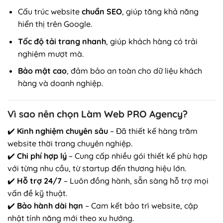
Cấu trúc website
chuẩn SEO
, giúp tăng khả năng
hiển thị trên Google.
Tốc độ tải trang nhanh
, giúp khách hàng có trải
nghiệm mượt mà.
Bảo mật cao
, đảm bảo an toàn cho dữ liệu khách
hàng và doanh nghiệp.
Vì sao nên chọn Làm Web PRO Agency?
✔️
Kinh nghiệm chuyên sâu
– Đã thiết kế hàng trăm
website thời trang chuyên nghiệp.
✔️
Chi phí hợp lý
– Cung cấp nhiều gói thiết kế phù hợp
với từng nhu cầu, từ startup đến thương hiệu lớn.
✔️
Hỗ trợ 24/7
– Luôn đồng hành, sẵn sàng hỗ trợ mọi
vấn đề kỹ thuật.
✔️
Bảo hành dài hạn
– Cam kết bảo trì website, cập
nhật tính năng mới theo xu hướng.