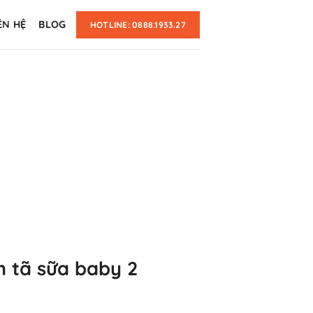
ÊN HỆ
BLOG
HOTLINE: 0888.1933.27
m tã sữa baby 2