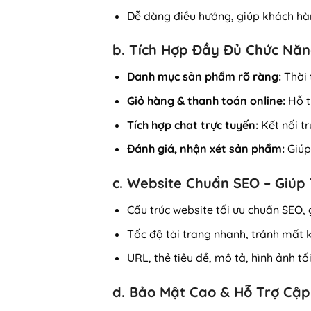
Dễ dàng điều hướng, giúp khách h
b. Tích Hợp Đầy Đủ Chức Nă
Danh mục sản phẩm rõ ràng:
Thời t
Giỏ hàng & thanh toán online:
Hỗ t
Tích hợp chat trực tuyến:
Kết nối t
Đánh giá, nhận xét sản phẩm:
Giúp
c. Website Chuẩn SEO – Giúp
Cấu trúc website tối ưu chuẩn SEO,
Tốc độ tải trang nhanh, tránh mất 
URL, thẻ tiêu đề, mô tả, hình ảnh tối
d. Bảo Mật Cao & Hỗ Trợ Cậ