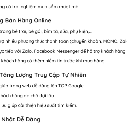
àng có trải nghiệm mua sắm mượt mà.
ng Bán Hàng Online
rang bé trai, bé gái, bỉm tã, sữa, phụ kiện,…
rợ nhiều phương thức thanh toán (chuyển khoản, MOMO, Zalo
rực tiếp với Zalo, Facebook Messenger để hỗ trợ khách hàng
 khách hàng có thêm niềm tin trước khi mua hàng.
 Tăng Lượng Truy Cập Tự Nhiên
 giúp trang web dễ dàng lên TOP Google.
khách hàng do chờ đợi lâu.
 ưu giúp cải thiện hiệu suất tìm kiếm.
p Nhật Dễ Dàng