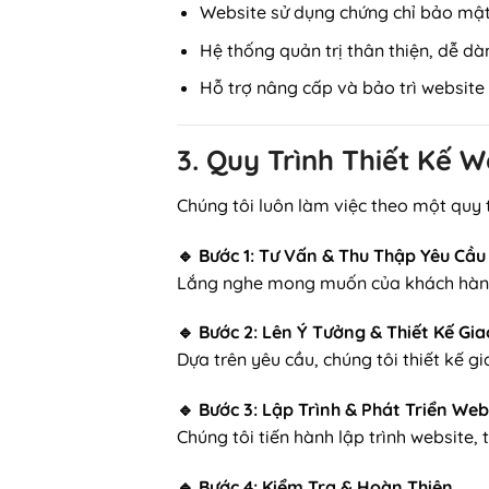
Website sử dụng chứng chỉ bảo mật 
Hệ thống quản trị thân thiện, dễ dà
Hỗ trợ nâng cấp và bảo trì website 
3. Quy Trình Thiết Kế
Chúng tôi luôn làm việc theo một quy 
🔹 Bước 1: Tư Vấn & Thu Thập Yêu Cầu
Lắng nghe mong muốn của khách hàng 
🔹 Bước 2: Lên Ý Tưởng & Thiết Kế Gi
Dựa trên yêu cầu, chúng tôi thiết kế g
🔹 Bước 3: Lập Trình & Phát Triển Web
Chúng tôi tiến hành lập trình website, 
🔹 Bước 4: Kiểm Tra & Hoàn Thiện