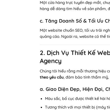
Một cửa hàng trực tuyến đẹp mắt, chuy
hàng dễ dàng tìm hiểu về sản phẩm, 
c. Tăng Doanh Số & Tối Ưu C
Một website chuẩn SEO, tối ưu trải ng
quảng cáo. Ngoài ra, website có thể t
2. Dịch Vụ Thiết Kế We
Agency
Chúng tôi hiểu rằng mỗi thương hiệu c
theo yêu cầu
, đảm bảo tính thẩm mỹ, t
a. Giao Diện Đẹp, Hiện Đại, 
Màu sắc, bố cục được thiết kế hài 
Tương thích với mọi thiết bị (máy tín