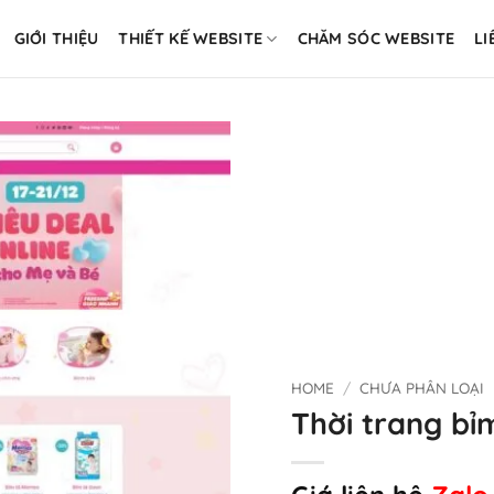
GIỚI THIỆU
THIẾT KẾ WEBSITE
CHĂM SÓC WEBSITE
LI
HOME
/
CHƯA PHÂN LOẠI
Thời trang bỉ