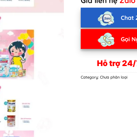
Giá liên hệ
Zalo
Chat 
Gọi N
Hỗ trợ 24/
Category:
Chưa phân loại