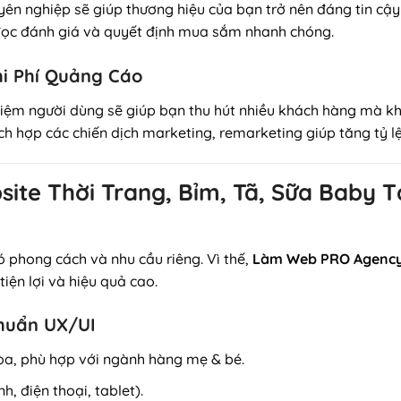
ên nghiệp sẽ giúp thương hiệu của bạn trở nên đáng tin cậy
đọc đánh giá và quyết định mua sắm nhanh chóng.
hi Phí Quảng Cáo
hiệm người dùng sẽ giúp bạn thu hút nhiều khách hàng mà kh
ích hợp các chiến dịch marketing, remarketing giúp tăng tỷ l
bsite Thời Trang, Bỉm, Tã, Sữa Baby
ó phong cách và nhu cầu riêng. Vì thế,
Làm Web PRO Agenc
iện lợi và hiệu quả cao.
Chuẩn UX/UI
hòa, phù hợp với ngành hàng mẹ & bé.
h, điện thoại, tablet).