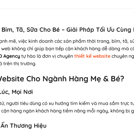
, Bỉm, Tã, Sữa Cho Bé – Giải Pháp Tối Ưu Cù
ạnh mẽ, việc kinh doanh các sản phẩm thời trang, bỉm, tã, s
 web không chỉ giúp bạn tiếp cận khách hàng dễ dàng mà cò
O Agency
tự hào là đơn vị chuyên
thiết kế website
chuyên ngh
 trên thị trường.
 Website Cho Ngành Hàng Mẹ & Bé?
úc, Mọi Nơi
 tử, người tiêu dùng có xu hướng tìm kiếm và mua sắm trực 
 cận hàng ngàn khách hàng tiềm năng mỗi ngày, không bị giớ
 Ấn Thương Hiệu