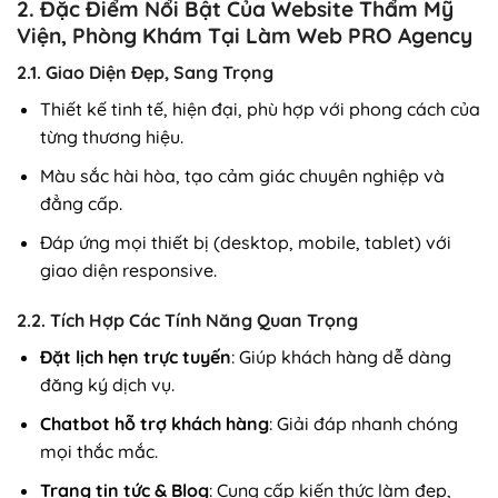
2. Đặc Điểm Nổi Bật Của Website Thẩm Mỹ
Viện, Phòng Khám Tại Làm Web PRO Agency
2.1. Giao Diện Đẹp, Sang Trọng
Thiết kế tinh tế, hiện đại, phù hợp với phong cách của
từng thương hiệu.
Màu sắc hài hòa, tạo cảm giác chuyên nghiệp và
đẳng cấp.
Đáp ứng mọi thiết bị (desktop, mobile, tablet) với
giao diện responsive.
2.2. Tích Hợp Các Tính Năng Quan Trọng
Đặt lịch hẹn trực tuyến
: Giúp khách hàng dễ dàng
đăng ký dịch vụ.
Chatbot hỗ trợ khách hàng
: Giải đáp nhanh chóng
mọi thắc mắc.
Trang tin tức & Blog
: Cung cấp kiến thức làm đẹp,