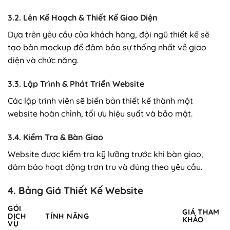
3.2. Lên Kế Hoạch & Thiết Kế Giao Diện
Dựa trên yêu cầu của khách hàng, đội ngũ thiết kế sẽ
tạo bản mockup để đảm bảo sự thống nhất về giao
diện và chức năng.
3.3. Lập Trình & Phát Triển Website
Các lập trình viên sẽ biến bản thiết kế thành một
website hoàn chỉnh, tối ưu hiệu suất và bảo mật.
3.4. Kiểm Tra & Bàn Giao
Website được kiểm tra kỹ lưỡng trước khi bàn giao,
đảm bảo hoạt động trơn tru và đúng theo yêu cầu.
4. Bảng Giá Thiết Kế Website
GÓI
GIÁ THAM
DỊCH
TÍNH NĂNG
KHẢO
VỤ