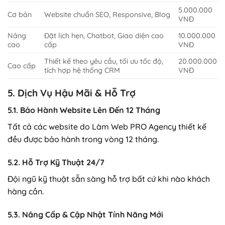
5.000.000
Cơ bản
Website chuẩn SEO, Responsive, Blog
VNĐ
Nâng
Đặt lịch hẹn, Chatbot, Giao diện cao
10.000.000
cao
cấp
VNĐ
Thiết kế theo yêu cầu, tối ưu tốc độ,
20.000.000
Cao cấp
tích hợp hệ thống CRM
VNĐ
5. Dịch Vụ Hậu Mãi & Hỗ Trợ
5.1. Bảo Hành Website Lên Đến 12 Tháng
Tất cả các website do Làm Web PRO Agency thiết kế
đều được bảo hành trong vòng 12 tháng.
5.2. Hỗ Trợ Kỹ Thuật 24/7
Đội ngũ kỹ thuật sẵn sàng hỗ trợ bất cứ khi nào khách
hàng cần.
5.3. Nâng Cấp & Cập Nhật Tính Năng Mới