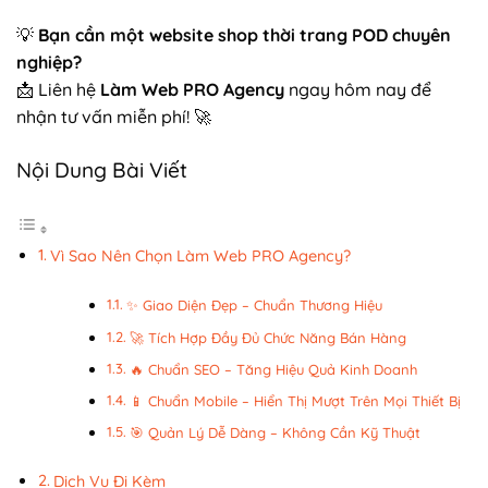
💡
Bạn cần một website shop thời trang POD chuyên
nghiệp?
📩 Liên hệ
Làm Web PRO Agency
ngay hôm nay để
nhận tư vấn miễn phí! 🚀
Nội Dung Bài Viết
Vì Sao Nên Chọn Làm Web PRO Agency?
✨ Giao Diện Đẹp – Chuẩn Thương Hiệu
🚀 Tích Hợp Đầy Đủ Chức Năng Bán Hàng
🔥 Chuẩn SEO – Tăng Hiệu Quả Kinh Doanh
📱 Chuẩn Mobile – Hiển Thị Mượt Trên Mọi Thiết Bị
🎯 Quản Lý Dễ Dàng – Không Cần Kỹ Thuật
Dịch Vụ Đi Kèm