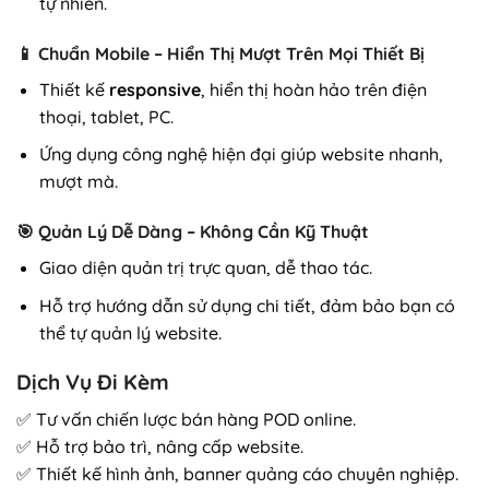
tự nhiên.
📱
Chuẩn Mobile – Hiển Thị Mượt Trên Mọi Thiết Bị
Thiết kế
responsive
, hiển thị hoàn hảo trên điện
thoại, tablet, PC.
Ứng dụng công nghệ hiện đại giúp website nhanh,
mượt mà.
🎯
Quản Lý Dễ Dàng – Không Cần Kỹ Thuật
Giao diện quản trị trực quan, dễ thao tác.
Hỗ trợ hướng dẫn sử dụng chi tiết, đảm bảo bạn có
thể tự quản lý website.
Dịch Vụ Đi Kèm
✅ Tư vấn chiến lược bán hàng POD online.
✅ Hỗ trợ bảo trì, nâng cấp website.
✅ Thiết kế hình ảnh, banner quảng cáo chuyên nghiệp.