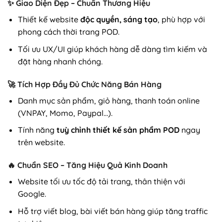
✨
Giao Diện Đẹp – Chuẩn Thương Hiệu
Thiết kế website
độc quyền, sáng tạo
, phù hợp với
phong cách thời trang POD.
Tối ưu UX/UI giúp khách hàng dễ dàng tìm kiếm và
đặt hàng nhanh chóng.
🚀
Tích Hợp Đầy Đủ Chức Năng Bán Hàng
Danh mục sản phẩm, giỏ hàng, thanh toán online
(VNPAY, Momo, Paypal…).
Tính năng
tuỳ chỉnh thiết kế sản phẩm POD
ngay
trên website.
🔥
Chuẩn SEO – Tăng Hiệu Quả Kinh Doanh
Website tối ưu tốc độ tải trang, thân thiện với
Google.
Hỗ trợ viết blog, bài viết bán hàng giúp tăng traffic