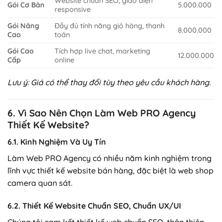
Website chuẩn SEO, giao diện
Gói Cơ Bản
5.000.000
responsive
Gói Nâng
Đầy đủ tính năng giỏ hàng, thanh
8.000.000
Cao
toán
Gói Cao
Tích hợp live chat, marketing
12.000.000
Cấp
online
Lưu ý: Giá có thể thay đổi tùy theo yêu cầu khách hàng.
6. Vì Sao Nên Chọn Làm Web PRO Agency
Thiết Kế Website?
6.1. Kinh Nghiệm Và Uy Tín
Làm Web PRO Agency có nhiều năm kinh nghiệm trong
lĩnh vực thiết kế website bán hàng, đặc biệt là web shop
camera quan sát.
6.2. Thiết Kế Website Chuẩn SEO, Chuẩn UX/UI
Chúng tôi cam kết thiết kế web chuẩn SEO, thân thiện