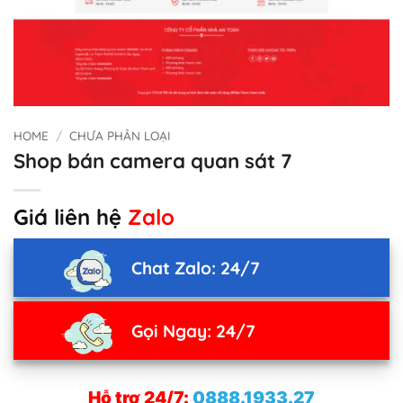
HOME
/
CHƯA PHÂN LOẠI
Shop bán camera quan sát 7
Giá liên hệ
Zalo
Chat Zalo: 24/7
Gọi Ngay: 24/7
Hỗ trợ 24/7:
0888.1933.27