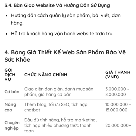
3.4. Bàn Giao Website Và Hướng Dẫn Sử Dụng
Hướng dẫn cách quản lý sản phẩm, bài viết, đơn
hàng.
Hỗ trợ khách hàng vận hành website trơn tru.
4. Bảng Giá Thiết Kế Web Sản Phẩm Bảo Vệ
Sức Khỏe
GÓI
GIÁ THÀNH
DỊCH
CHỨC NĂNG CHÍNH
(VNĐ)
VỤ
Giao diện đơn giản, danh mục sản
5.000.000 –
Cơ bản
phẩm, giỏ hàng cơ bản
8.000.000
Nâng
Thêm blog, tối ưu SEO, tích hợp
10.000.000 –
cao
chatbot
15.000.000
Đầy đủ tính năng, hỗ trợ marketing,
Chuyên
tích hợp nhiều phương thức thanh
20.000.000+
nghiệp
toán