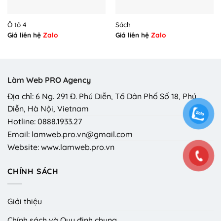
Ô tô 4
Sách
Giá liên hệ
Zalo
Giá liên hệ
Zalo
Làm Web PRO Agency
Địa chỉ: 6 Ng. 291 Đ. Phú Diễn, Tổ Dân Phố Số 18, Phú
Diễn, Hà Nội, Vietnam
Hotline: 0888.1933.27
Email: lamweb.pro.vn@gmail.com
Website: www.lamweb.pro.vn
CHÍNH SÁCH
Giới thiệu
Chính sách và Quy định chung