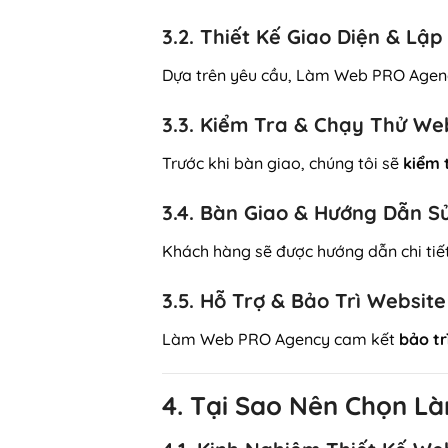
3.2. Thiết Kế Giao Diện & Lậ
Dựa trên yêu cầu, Làm Web PRO Agenc
3.3. Kiểm Tra & Chạy Thử We
Trước khi bàn giao, chúng tôi sẽ
kiểm 
3.4. Bàn Giao & Hướng Dẫn S
Khách hàng sẽ được hướng dẫn chi tiết
3.5. Hỗ Trợ & Bảo Trì Website
Làm Web PRO Agency cam kết
bảo tr
4. Tại Sao Nên Chọn L