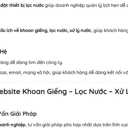
đặt thiết bị lọc nước
giúp doanh nghiệp quản lý lịch hẹn dễ 
hữu ích về khoan giếng, lọc nước, xử lý nước
, giúp khách hàng
 Hệ
àng dễ dàng tìm đến công ty.
thoại, email, mạng xã hội, giúp khách hàng dễ dàng kết nối v
Website Khoan Giếng – Lọc Nước – X
Vấn Giải Pháp
oanh nghiệp
, tư vấn giải pháp phù hợp nhất dựa trên lĩnh v