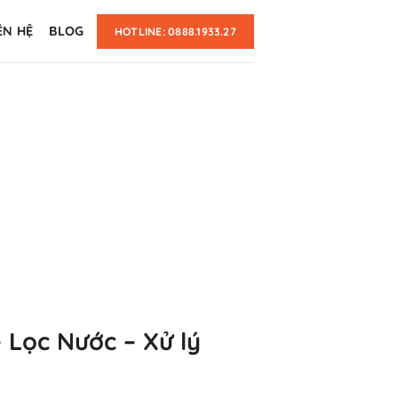
ÊN HỆ
BLOG
HOTLINE: 0888.1933.27
 Lọc Nước – Xử lý