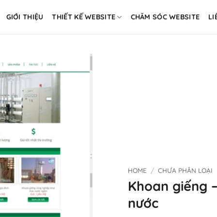
GIỚI THIỆU
THIẾT KẾ WEBSITE
CHĂM SÓC WEBSITE
LI
HOME
/
CHƯA PHÂN LOẠI
Khoan giếng –
nước