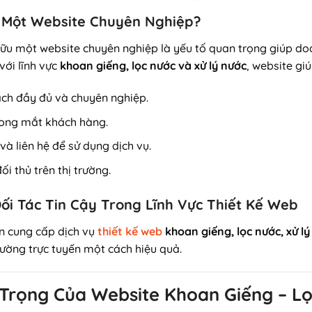
n Một Website Chuyên Nghiệp?
 hữu một website chuyên nghiệp là yếu tố quan trọng giúp d
với lĩnh vực
khoan giếng, lọc nước và xử lý nước
, website giú
ách đầy đủ và chuyên nghiệp.
rong mắt khách hàng.
à liên hệ để sử dụng dịch vụ.
i thủ trên thị trường.
ối Tác Tin Cậy Trong Lĩnh Vực Thiết Kế Web
n cung cấp dịch vụ
thiết kế web
khoan giếng, lọc nước, xử lý
ường trực tuyến một cách hiệu quả.
 Trọng Của Website Khoan Giếng – Lọ