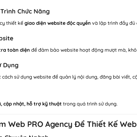
p Trình Chức Năng
y thiết kế
giao diện website độc quyền
và lập trình đầy đủ 
bsite
tra toàn diện
để đảm bảo website hoạt động mượt mà, không
ử Dụng
 cách sử dụng website để quản lý nội dung, đăng bài viết, 
ì, cập nhật, hỗ trợ kỹ thuật
trong quá trình sử dụng.
àm Web PRO Agency Để Thiết Kế Web