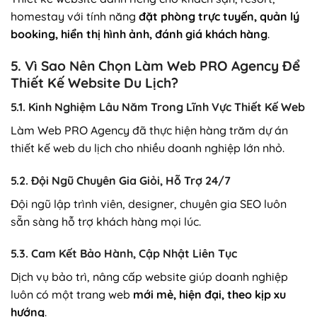
homestay với tính năng
đặt phòng trực tuyến, quản lý
booking, hiển thị hình ảnh, đánh giá khách hàng
.
5. Vì Sao Nên Chọn Làm Web PRO Agency Để
Thiết Kế Website Du Lịch?
5.1. Kinh Nghiệm Lâu Năm Trong Lĩnh Vực Thiết Kế Web
Làm Web PRO Agency đã thực hiện hàng trăm dự án
thiết kế web du lịch cho nhiều doanh nghiệp lớn nhỏ.
5.2. Đội Ngũ Chuyên Gia Giỏi, Hỗ Trợ 24/7
Đội ngũ lập trình viên, designer, chuyên gia SEO luôn
sẵn sàng hỗ trợ khách hàng mọi lúc.
5.3. Cam Kết Bảo Hành, Cập Nhật Liên Tục
Dịch vụ bảo trì, nâng cấp website giúp doanh nghiệp
luôn có một trang web
mới mẻ, hiện đại, theo kịp xu
hướng
.