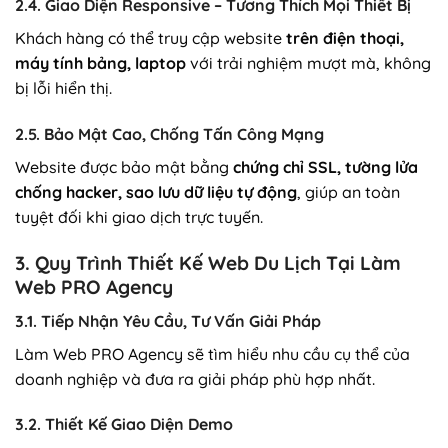
2.4. Giao Diện Responsive – Tương Thích Mọi Thiết Bị
Khách hàng có thể truy cập website
trên điện thoại,
máy tính bảng, laptop
với trải nghiệm mượt mà, không
bị lỗi hiển thị.
2.5. Bảo Mật Cao, Chống Tấn Công Mạng
Website được bảo mật bằng
chứng chỉ SSL, tường lửa
chống hacker, sao lưu dữ liệu tự động
, giúp an toàn
tuyệt đối khi giao dịch trực tuyến.
3. Quy Trình Thiết Kế Web Du Lịch Tại Làm
Web PRO Agency
3.1. Tiếp Nhận Yêu Cầu, Tư Vấn Giải Pháp
Làm Web PRO Agency sẽ tìm hiểu nhu cầu cụ thể của
doanh nghiệp và đưa ra giải pháp phù hợp nhất.
3.2. Thiết Kế Giao Diện Demo