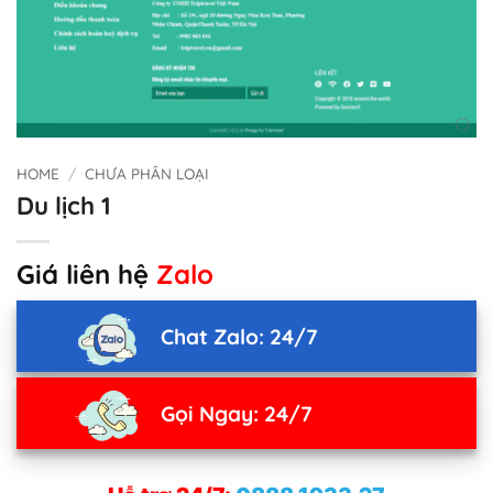
HOME
/
CHƯA PHÂN LOẠI
Du lịch 1
Giá liên hệ
Zalo
Chat Zalo: 24/7
Gọi Ngay: 24/7