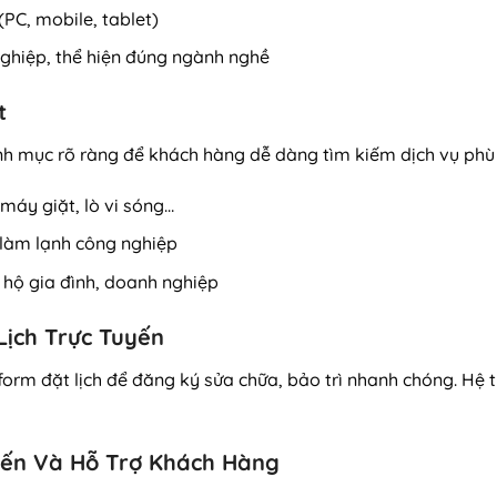
(PC, mobile, tablet)
nghiệp, thể hiện đúng ngành nghề
t
nh mục rõ ràng để khách hàng dễ dàng tìm kiếm dịch vụ ph
, máy giặt, lò vi sóng…
 làm lạnh công nghiệp
o hộ gia đình, doanh nghiệp
Lịch Trực Tuyến
form đặt lịch để đăng ký sửa chữa, bảo trì nhanh chóng. Hệ
yến Và Hỗ Trợ Khách Hàng