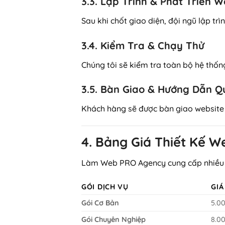
3.3. Lập Trình & Phát Triển W
Sau khi chốt giao diện, đội ngũ lập tr
3.4. Kiểm Tra & Chạy Thử
Chúng tôi sẽ kiểm tra toàn bộ hệ thống
3.5. Bàn Giao & Hướng Dẫn Q
Khách hàng sẽ được bàn giao website 
4. Bảng Giá Thiết Kế W
Làm Web PRO Agency cung cấp nhiều gó
GÓI DỊCH VỤ
GIÁ
Gói Cơ Bản
5.0
Gói Chuyên Nghiệp
8.0