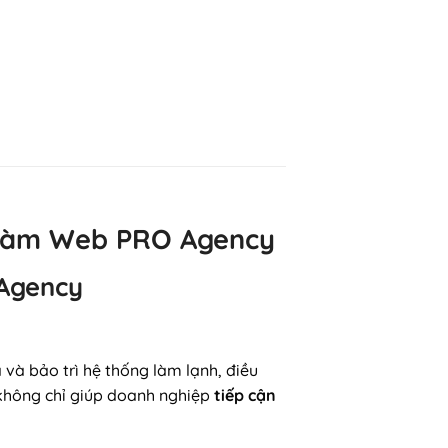
ừ Làm Web PRO Agency
 Agency
 và bảo trì hệ thống làm lạnh, điều
hông chỉ giúp doanh nghiệp
tiếp cận