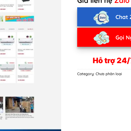
Giá liên hệ
Zalo
Chat 
Gọi N
Hỗ trợ 24/
Category:
Chưa phân loại