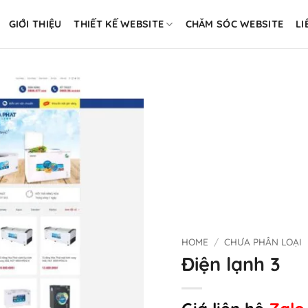
GIỚI THIỆU
THIẾT KẾ WEBSITE
CHĂM SÓC WEBSITE
LI
HOME
/
CHƯA PHÂN LOẠI
Điện lạnh 3