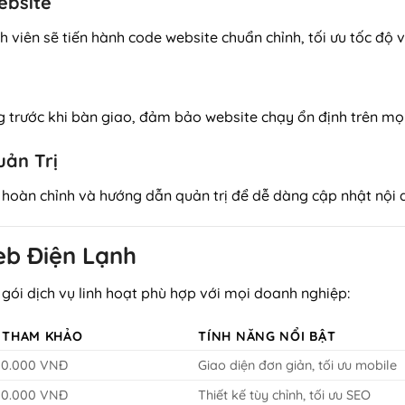
ebsite
ình viên sẽ tiến hành code website chuẩn chỉnh, tối ưu tốc độ
 trước khi bàn giao, đảm bảo website chạy ổn định trên mọi 
uản Trị
hoàn chỉnh và hướng dẫn quản trị để dễ dàng cập nhật nội 
eb Điện Lạnh
i dịch vụ linh hoạt phù hợp với mọi doanh nghiệp:
 THAM KHẢO
TÍNH NĂNG NỔI BẬT
00.000 VNĐ
Giao diện đơn giản, tối ưu mobile
00.000 VNĐ
Thiết kế tùy chỉnh, tối ưu SEO