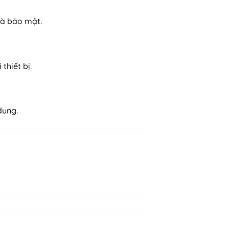
 và bảo mật.
thiết bị.
dung.