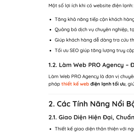
Một số lợi ích khi có website điện lạnh:
Tăng khả năng tiếp cận khách hàn
Quảng bá dịch vụ chuyên nghiệp, tạ
Giúp khách hàng dễ dàng tra cứu thô
Tối ưu SEO giúp tăng lượng truy cậ
1.2. Làm Web PRO Agency – Đ
Làm Web PRO Agency là đơn vị chuyên 
pháp
thiết kế web
điện lạnh tối ưu
, g
2. Các Tính Năng Nổi B
2.1. Giao Diện Hiện Đại, Chuẩ
Thiết kế giao diện thân thiện với n