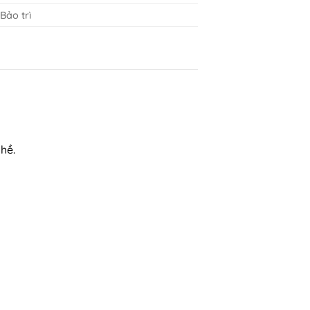
 Bảo trì
hề.