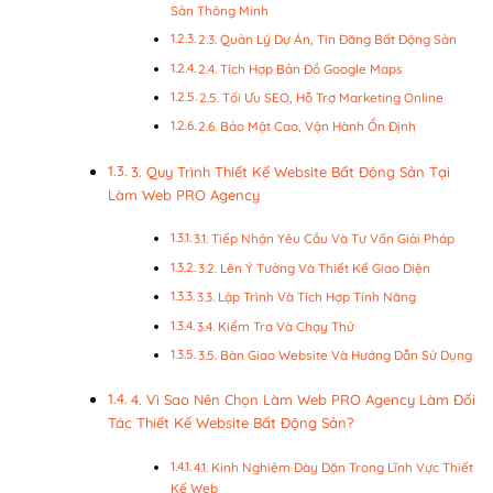
Sản Thông Minh
2.3. Quản Lý Dự Án, Tin Đăng Bất Động Sản
2.4. Tích Hợp Bản Đồ Google Maps
2.5. Tối Ưu SEO, Hỗ Trợ Marketing Online
2.6. Bảo Mật Cao, Vận Hành Ổn Định
3. Quy Trình Thiết Kế Website Bất Động Sản Tại
Làm Web PRO Agency
3.1. Tiếp Nhận Yêu Cầu Và Tư Vấn Giải Pháp
3.2. Lên Ý Tưởng Và Thiết Kế Giao Diện
3.3. Lập Trình Và Tích Hợp Tính Năng
3.4. Kiểm Tra Và Chạy Thử
3.5. Bàn Giao Website Và Hướng Dẫn Sử Dụng
4. Vì Sao Nên Chọn Làm Web PRO Agency Làm Đối
Tác Thiết Kế Website Bất Động Sản?
4.1. Kinh Nghiệm Dày Dặn Trong Lĩnh Vực Thiết
Kế Web