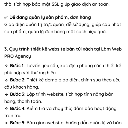
thời tích hợp bảo mật SSL giúp giao dịch an toàn.
✅
Dễ dàng quản lý sản phẩm, đơn hàng
Giao diện quản trị trực quan, dễ sử dụng, giúp cập nhật
sản phẩm, quản lý đơn hàng một cách hiệu quả.
3. Quy trình thiết kế website bán túi xách tại Làm Web
PRO Agency
🔹
Bước 1:
Tư vấn yêu cầu, xác định phong cách thiết kế
phù hợp với thương hiệu.
🔹
Bước 2:
Thiết kế demo giao diện, chỉnh sửa theo yêu
cầu khách hàng.
🔹
Bước 3:
Lập trình website, tích hợp tính năng bán
hàng, thanh toán.
🔹
Bước 4:
Kiểm tra và chạy thử, đảm bảo hoạt động
trơn tru.
🔹
Bước 5:
Bàn giao website, hướng dẫn quản lý và bảo