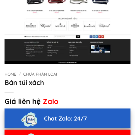
HOME
/
CHƯA PHÂN LOẠI
Bán túi xách
Giá liên hệ
Zalo
Chat Zalo: 24/7