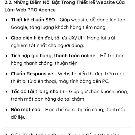
2.2. Những Điểm Nổi Bật Trong Thiết Kế Website Của
Làm Web PRO Agency
Thiết kế chuẩn SEO
– Giúp website dễ dàng lên top
Google, tăng lượng khách hàng tiềm năng.
Giao diện hiện đại, tối ưu UX/UI
– Mang lại trải
nghiệm tốt nhất cho người dùng.
Tích hợp giỏ hàng, thanh toán online
– Hỗ trợ bán
hàng nhanh chóng, thuận tiện.
Chuẩn Responsive
– Website hiển thị đẹp trên mọi
thiết bị từ điện thoại, máy tính bảng đến PC.
Tốc độ tải trang nhanh
– Giúp giữ chân khách hàng,
tránh mất đơn hàng do tải chậm.
Bảo mật cao
– Hạn chế rủi ro bị tấn công, đánh cắp
dữ liệu.