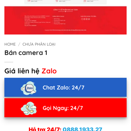
HOME
/
CHƯA PHÂN LOẠI
Bán camera 1
Giá liên hệ
Zalo
Chat Zalo: 24/7
Gọi Ngay: 24/7
Hỗ trợ 24/7:
0888.1933.27