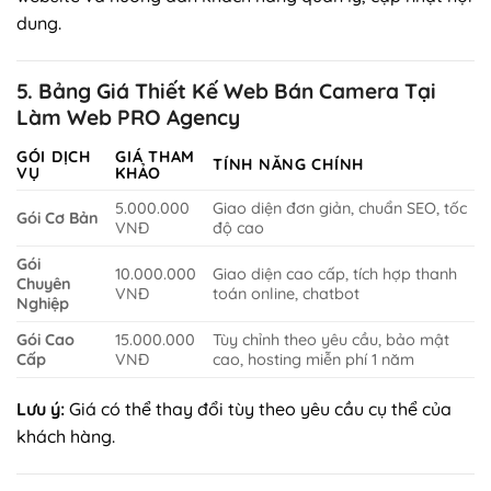
dung.
5. Bảng Giá Thiết Kế Web Bán Camera Tại
Làm Web PRO Agency
GÓI DỊCH
GIÁ THAM
TÍNH NĂNG CHÍNH
VỤ
KHẢO
5.000.000
Giao diện đơn giản, chuẩn SEO, tốc
Gói Cơ Bản
VNĐ
độ cao
Gói
10.000.000
Giao diện cao cấp, tích hợp thanh
Chuyên
VNĐ
toán online, chatbot
Nghiệp
Gói Cao
15.000.000
Tùy chỉnh theo yêu cầu, bảo mật
Cấp
VNĐ
cao, hosting miễn phí 1 năm
Lưu ý:
Giá có thể thay đổi tùy theo yêu cầu cụ thể của
khách hàng.