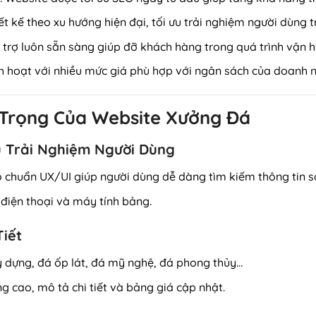
iết kế theo xu hướng hiện đại, tối ưu trải nghiệm người dùng 
ỗ trợ luôn sẵn sàng giúp đỡ khách hàng trong quá trình vận 
nh hoạt với nhiều mức giá phù hợp với ngân sách của doanh 
 Trọng Của Website Xưởng Đá
 Ưu Trải Nghiệm Người Dùng
o chuẩn UX/UI giúp người dùng dễ dàng tìm kiếm thông tin 
, điện thoại và máy tính bảng.
Tiết
 dựng, đá ốp lát, đá mỹ nghệ, đá phong thủy…
g cao, mô tả chi tiết và bảng giá cập nhật.