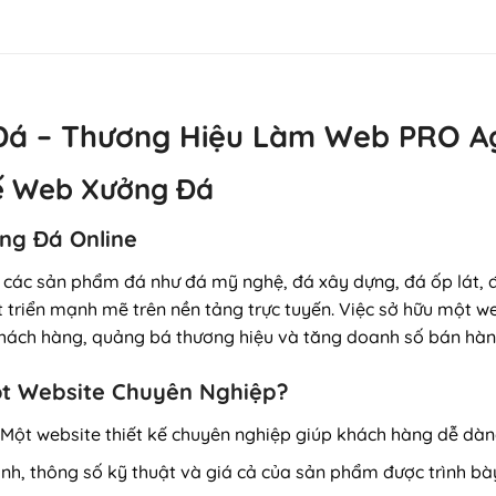
Đá – Thương Hiệu Làm Web PRO A
 Kế Web Xưởng Đá
ởng Đá Online
h các sản phẩm đá như đá mỹ nghệ, đá xây dựng, đá ốp lát, 
 triển mạnh mẽ trên nền tảng trực tuyến. Việc sở hữu một
we
khách hàng, quảng bá thương hiệu và tăng doanh số bán hàn
ột Website Chuyên Nghiệp?
: Một website thiết kế chuyên nghiệp giúp khách hàng dễ dà
ảnh, thông số kỹ thuật và giá cả của sản phẩm được trình bà