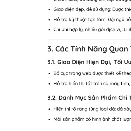
Giao diện đẹp, dễ sử dụng
: Được th
Hỗ trợ kỹ thuật tận tâm
: Đội ngũ h
Chi phí hợp lý, nhiều gói dịch vụ
: Li
3. Các Tính Năng Quan
3.1. Giao Diện Hiện Đại, Tối
Bố cục trang web được thiết kế the
Hỗ trợ hiển thị tốt trên cả máy tính
3.2. Danh Mục Sản Phẩm Chi 
Hiển thị rõ ràng từng loại đá:
đá xây
Mỗi sản phẩm có hình ảnh chất lượn