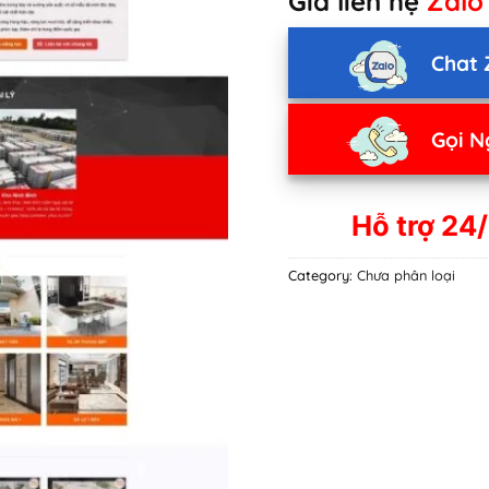
Giá liên hệ
Zalo
Chat 
Gọi N
Hỗ trợ 24/
Category:
Chưa phân loại