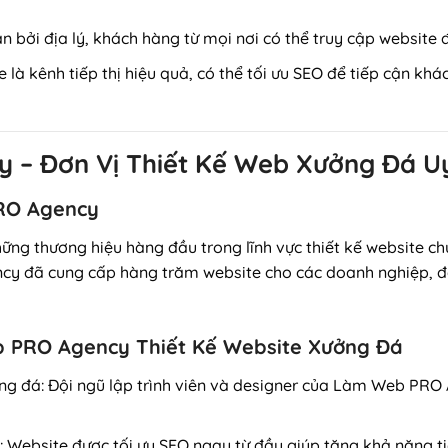
hạn bởi địa lý, khách hàng từ mọi nơi có thể truy cập websit
e là kênh tiếp thị hiệu quả, có thể tối ưu SEO để tiếp cận kh
 – Đơn Vị Thiết Kế Web Xưởng Đá Uy
PRO Agency
g thương hiệu hàng đầu trong lĩnh vực thiết kế website ch
 đã cung cấp hàng trăm website cho các doanh nghiệp, đặc
b PRO Agency Thiết Kế Website Xưởng Đá
ởng đá
: Đội ngũ lập trình viên và designer của Làm Web PRO
: Website được tối ưu SEO ngay từ đầu giúp tăng khả năng t