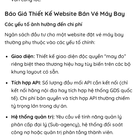
Báo Giá Thiết Kế Website Bán Vé Máy Bay
Các yếu tố ảnh hưởng đến chi phí
Ngân sách đầu tư cho một website đặt vé máy bay
thường phụ thuộc vào các yếu tố chính:
Giao diện:
Thiết kế giao diện độc quyền “may đo”
riêng biệt theo thương hiệu hay tùy biến trên các bộ
khung layout có sẵn.
Tích hợp API:
Số lượng đầu mối API cần kết nối (chỉ
kết nối hãng nội địa hay tích hợp hệ thống GDS quốc
tế). Chi phí bản quyền và tích hợp API thường chiếm
tỷ trọng lớn trong dự án.
Hệ thống quản trị:
Yêu cầu về tính năng quản lý
phân cấp đại lý (Sub-agency), hệ thống đối soát
công nợ hoặc quản trị phân tầng thành viên.