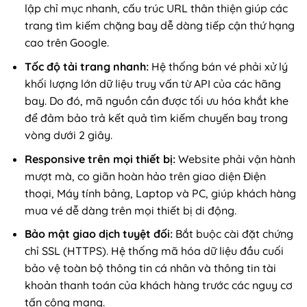
lập chỉ mục nhanh, cấu trúc URL thân thiện giúp các
trang tìm kiếm chặng bay dễ dàng tiếp cận thứ hạng
cao trên Google.
Tốc độ tải trang nhanh:
Hệ thống bán vé phải xử lý
khối lượng lớn dữ liệu truy vấn từ API của các hãng
bay. Do đó, mã nguồn cần được tối ưu hóa khắt khe
để đảm bảo trả kết quả tìm kiếm chuyến bay trong
vòng dưới 2 giây.
Responsive trên mọi thiết bị:
Website phải vận hành
mượt mà, co giãn hoàn hảo trên giao diện Điện
thoại, Máy tính bảng, Laptop và PC, giúp khách hàng
mua vé dễ dàng trên mọi thiết bị di động.
Bảo mật giao dịch tuyệt đối:
Bắt buộc cài đặt chứng
chỉ SSL (HTTPS). Hệ thống mã hóa dữ liệu đầu cuối
bảo vệ toàn bộ thông tin cá nhân và thông tin tài
khoản thanh toán của khách hàng trước các nguy cơ
tấn công mạng.