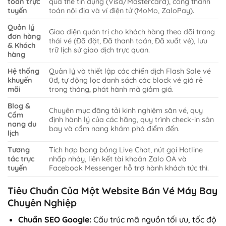
toán trực
qua thẻ tín dụng (Visa/Mastercard), cổng thanh
tuyến
toán nội địa và ví điện tử (MoMo, ZaloPay).
Quản lý
Giao diện quản trị cho khách hàng theo dõi trạng
đơn hàng
thái vé (Đã đặt, Đã thanh toán, Đã xuất vé), lưu
& Khách
trữ lịch sử giao dịch trực quan.
hàng
Hệ thống
Quản lý và thiết lập các chiến dịch Flash Sale vé
khuyến
0đ, tự động lọc danh sách các block vé giá rẻ
mãi
trong tháng, phát hành mã giảm giá.
Blog &
Chuyên mục đăng tải kinh nghiệm săn vé, quy
Cẩm
định hành lý của các hãng, quy trình check-in sân
nang du
bay và cẩm nang khám phá điểm đến.
lịch
Tương
Tích hợp bong bóng Live Chat, nút gọi Hotline
tác trực
nhấp nháy, liên kết tài khoản Zalo OA và
tuyến
Facebook Messenger hỗ trợ hành khách tức thì.
Tiêu Chuẩn Của Một Website Bán Vé Máy Bay
Chuyên Nghiệp
Chuẩn SEO Google:
Cấu trúc mã nguồn tối ưu, tốc độ