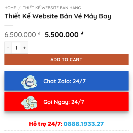
HOME
/
THIẾT KẾ WEBSITE BÁN HÀNG
Thiết Kế Website Bán Vé Máy Bay
Original
Current
6.500.000
₫
5.500.000
₫
price
price
Thiết Kế Website Bán Vé Máy Bay quantity
was:
is:
6.500.000 ₫.
5.500.000 ₫.
ADD TO CART
Chat Zalo: 24/7
Gọi Ngay: 24/7
Hỗ trợ 24/7:
0888.1933.27