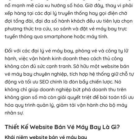
nổ mạnh mẽ của xu hướng số hóa. Giờ đây, thay vì phải
xếp hàng tại các đại lý truyền thống hay gọi điện chờ
đợi tổng đài, đại đa số hành khách đều ưu tiên lựa chọn
phương thức tra cứu, so sánh và đặt vé máy bay trực
tuyến thông qua smartphone hoặc máy tính.
Đối với các đại lý vé máy bay, phòng vé và công ty lữ
hành, việc vận hành kinh doanh theo cách thủ công
không còn đủ sức cạnh tranh. Sở hữu một website bán
vé máy bay chuyên nghiệp, tích hợp hệ thống giữ chỗ tự
động và tối ưu SEO chính là đòn bẩy chiến lược. Nó
không chỉ giúp doanh nghiệp bứt phá doanh thu trên
không gian số mà còn giải quyết triệt để bài toán tối ưu
hóa quy trình quản lý, giảm tải vận hành cho bộ máy
nhân sự.
Thiết Kế Website Bán Vé Máy Bay Là Gì?
Khái niệm website bán vé máy bay