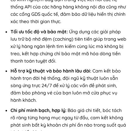
thống API của các hãng hàng không nội địa cũng như
các cổng GDS quốc tế, đảm bảo dữ liệu hiển thị chính
xác theo thời gian thực.
Tối ưu tốc độ và bảo mật:
Ứng dụng các giải pháp
lưu trữ bộ nhớ đệm (caching) tiên tiến giúp trang web
xử lý hàng ngàn lệnh tìm kiếm cùng lúc mà không bị
treo, kết hợp chứng chỉ bảo mật mã hóa dòng tiền
thanh toán tuyệt đối.
Hỗ trợ kỹ thuật và bảo hành lâu dài:
Cam kết bảo
hành trọn đời hệ thống, đội ngũ kỹ thuật luôn sẵn
sàng ứng trực 24/7 để xử lý các vấn đề phát sinh,
đảm bảo phòng vé của bạn luôn mở cửa phục vụ
hành khách.
Chi phí minh bạch, hợp lý:
Báo giá chi tiết, bóc tách
rõ ràng từng hạng mục ngay từ đầu, cam kết không
phát sinh bất kỳ khoản chi phí ẩn nào trong suốt quá