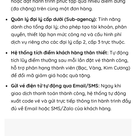
hoặc đặt hành trình phức tạp qua nhiều điểm dừng
(đa chặng) trên cùng một đơn hàng.
Quản lý đại lý cấp dưới (Sub-agency):
Tính năng
dành cho tổng đại lý; cho phép tạo tài khoản, phân
quyền, thiết lập hạn mức công nợ và cấu hình phí
dịch vụ riêng cho các đại lý cấp 2, cấp 3 trực thuộc.
Hệ thống tích điểm khách hàng thân thiết:
Tự động
tích lũy điểm thưởng sau mỗi lần đặt vé thành công,
hỗ trợ phân hạng thành viên (Bạc, Vàng, Kim Cương)
để đổi mã giảm giá hoặc quà tặng.
Gửi vé điện tử tự động qua Email/SMS:
Ngay khi
giao dịch thanh toán thành công, hệ thống tự động
xuất code vé và gửi trực tiếp thông tin hành trình đầy
đủ về Email hoặc SMS/Zalo của khách hàng.