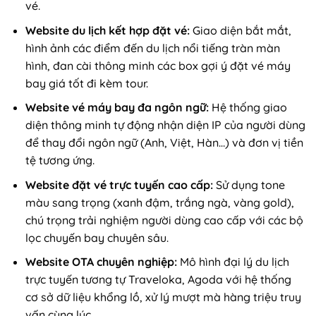
vé.
Website du lịch kết hợp đặt vé:
Giao diện bắt mắt,
hình ảnh các điểm đến du lịch nổi tiếng tràn màn
hình, đan cài thông minh các box gợi ý đặt vé máy
bay giá tốt đi kèm tour.
Website vé máy bay đa ngôn ngữ:
Hệ thống giao
diện thông minh tự động nhận diện IP của người dùng
để thay đổi ngôn ngữ (Anh, Việt, Hàn…) và đơn vị tiền
tệ tương ứng.
Website đặt vé trực tuyến cao cấp:
Sử dụng tone
màu sang trọng (xanh đậm, trắng ngà, vàng gold),
chú trọng trải nghiệm người dùng cao cấp với các bộ
lọc chuyến bay chuyên sâu.
Website OTA chuyên nghiệp:
Mô hình đại lý du lịch
trực tuyến tương tự Traveloka, Agoda với hệ thống
cơ sở dữ liệu khổng lồ, xử lý mượt mà hàng triệu truy
vấn cùng lúc.