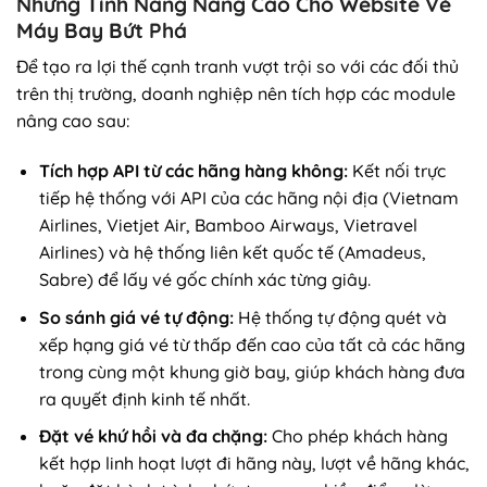
Những Tính Năng Nâng Cao Cho Website Vé
Máy Bay Bứt Phá
Để tạo ra lợi thế cạnh tranh vượt trội so với các đối thủ
trên thị trường, doanh nghiệp nên tích hợp các module
nâng cao sau:
Tích hợp API từ các hãng hàng không:
Kết nối trực
tiếp hệ thống với API của các hãng nội địa (Vietnam
Airlines, Vietjet Air, Bamboo Airways, Vietravel
Airlines) và hệ thống liên kết quốc tế (Amadeus,
Sabre) để lấy vé gốc chính xác từng giây.
So sánh giá vé tự động:
Hệ thống tự động quét và
xếp hạng giá vé từ thấp đến cao của tất cả các hãng
trong cùng một khung giờ bay, giúp khách hàng đưa
ra quyết định kinh tế nhất.
Đặt vé khứ hồi và đa chặng:
Cho phép khách hàng
kết hợp linh hoạt lượt đi hãng này, lượt về hãng khác,