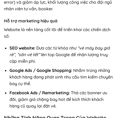
error) và giảm áp lực, khối lượng công việc cho đội ngũ
nhân viên tư vấn, booker.
Hỗ trợ marketing hiệu quả
Website là nền tảng cốt lõi để triển khai các chiến dịch
số:
SEO website:
Đưa các từ khóa như
“vé máy bay giá
rẻ”
,
“săn vé tết”
lên top Google để nhận lượng truy
cập miễn phí.
Google Ads / Google Shopping:
Nhắm trúng những
khách hàng đang phát sinh nhu cầu tìm kiếm chuyến
bay cụ thể.
Facebook Ads / Remarketing:
Thả các banner ưu
đãi, giảm giá chặng bay hot để kích thích khách
hàng cũ quay lại đặt vé.
Những Tính Năng Quan Trọng Của Website