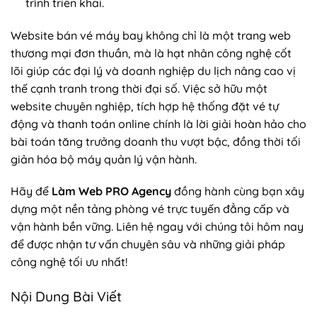
trình triển khai.
Website bán vé máy bay không chỉ là một trang web
thương mại đơn thuần, mà là hạt nhân công nghệ cốt
lõi giúp các đại lý và doanh nghiệp du lịch nâng cao vị
thế cạnh tranh trong thời đại số. Việc sở hữu một
website chuyên nghiệp, tích hợp hệ thống đặt vé tự
động và thanh toán online chính là lời giải hoàn hảo cho
bài toán tăng trưởng doanh thu vượt bậc, đồng thời tối
giản hóa bộ máy quản lý vận hành.
Hãy để
Làm Web PRO Agency
đồng hành cùng bạn xây
dựng một nền tảng phòng vé trực tuyến đẳng cấp và
vận hành bền vững. Liên hệ ngay với chúng tôi hôm nay
để được nhận tư vấn chuyên sâu và những giải pháp
công nghệ tối ưu nhất!
Nội Dung Bài Viết