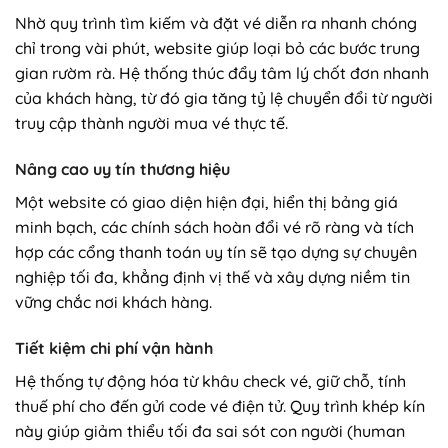
Nhờ quy trình tìm kiếm và đặt vé diễn ra nhanh chóng
chỉ trong vài phút, website giúp loại bỏ các bước trung
gian rườm rà. Hệ thống thúc đẩy tâm lý chốt đơn nhanh
của khách hàng, từ đó gia tăng tỷ lệ chuyển đổi từ người
truy cập thành người mua vé thực tế.
Nâng cao uy tín thương hiệu
Một website có giao diện hiện đại, hiển thị bảng giá
minh bạch, các chính sách hoàn đổi vé rõ ràng và tích
hợp các cổng thanh toán uy tín sẽ tạo dựng sự chuyên
nghiệp tối đa, khẳng định vị thế và xây dựng niềm tin
vững chắc nơi khách hàng.
Tiết kiệm chi phí vận hành
Hệ thống tự động hóa từ khâu check vé, giữ chỗ, tính
thuế phí cho đến gửi code vé điện tử. Quy trình khép kín
này giúp giảm thiểu tối đa sai sót con người (human