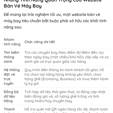
Bán Vé Máy Bay
Để mang lại trải nghiệm tối ưu, một website bán vé
máy bay tiêu chuẩn bắt buộc phải sở hữu các khối tính
năng sau:
Nhóm
Chức năng chi tiết
tính năng
Tìm kiếm
Tra cứu chuyến bay theo điểm đi/điểm đến; lọc
thông
theo ngày bay (một chiều/khứ hồi); sắp xếp và so
minh
sánh giá vé trực quan giữa các hãng.
Hệ thống
Quy trình điền thông tin hành khách tối giản, hỗ
đặt vé
trợ chọn lựa hãng hàng không yêu thích, chọn
trực
hạng ghế (Economy, Business) và mua thêm hành
tuyến
lý ký gửi.
Đồng bộ
Tích hợp dữ liệu thời gian thực, tự động cập nhật
dữ liệu
biến động giá vé, số lượng ghế trống và tình
hãng
trạng hoãn/hủy chuyến bay.
Thanh
Hỗ trợ quét mã QR ngân hàng tốc độ, thanh toán