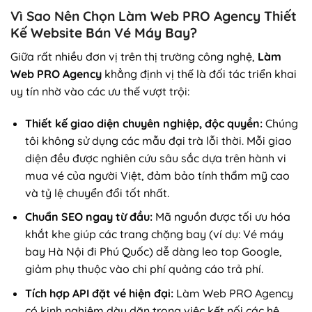
Vì Sao Nên Chọn Làm Web PRO Agency Thiết
Kế Website Bán Vé Máy Bay?
Giữa rất nhiều đơn vị trên thị trường công nghệ,
Làm
Web PRO Agency
khẳng định vị thế là đối tác triển khai
uy tín nhờ vào các ưu thế vượt trội:
Thiết kế giao diện chuyên nghiệp, độc quyền:
Chúng
tôi không sử dụng các mẫu đại trà lỗi thời. Mỗi giao
diện đều được nghiên cứu sâu sắc dựa trên hành vi
mua vé của người Việt, đảm bảo tính thẩm mỹ cao
và tỷ lệ chuyển đổi tốt nhất.
Chuẩn SEO ngay từ đầu:
Mã nguồn được tối ưu hóa
khắt khe giúp các trang chặng bay (ví dụ: Vé máy
bay Hà Nội đi Phú Quốc) dễ dàng leo top Google,
giảm phụ thuộc vào chi phí quảng cáo trả phí.
Tích hợp API đặt vé hiện đại:
Làm Web PRO Agency
có kinh nghiệm dày dặn trong việc kết nối các hệ