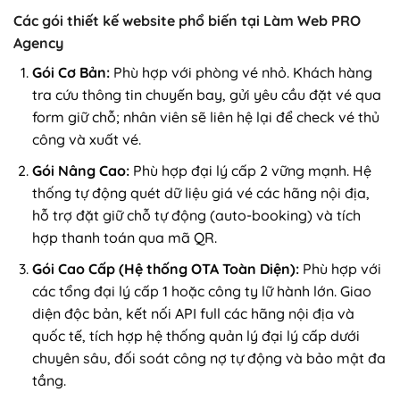
Các gói thiết kế website phổ biến tại Làm Web PRO
Agency
Gói Cơ Bản:
Phù hợp với phòng vé nhỏ. Khách hàng
tra cứu thông tin chuyến bay, gửi yêu cầu đặt vé qua
form giữ chỗ; nhân viên sẽ liên hệ lại để check vé thủ
công và xuất vé.
Gói Nâng Cao:
Phù hợp đại lý cấp 2 vững mạnh. Hệ
thống tự động quét dữ liệu giá vé các hãng nội địa,
hỗ trợ đặt giữ chỗ tự động (auto-booking) và tích
hợp thanh toán qua mã QR.
Gói Cao Cấp (Hệ thống OTA Toàn Diện):
Phù hợp với
các tổng đại lý cấp 1 hoặc công ty lữ hành lớn. Giao
diện độc bản, kết nối API full các hãng nội địa và
quốc tế, tích hợp hệ thống quản lý đại lý cấp dưới
chuyên sâu, đối soát công nợ tự động và bảo mật đa
tầng.