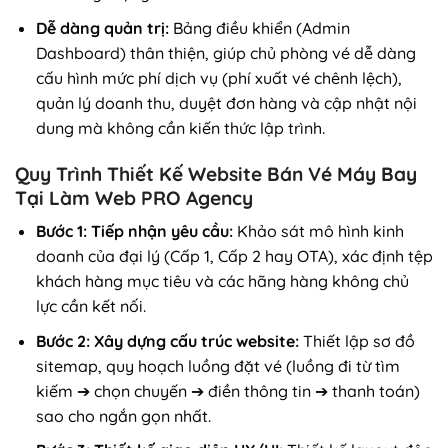
Dễ dàng quản trị:
Bảng điều khiển (Admin
Dashboard) thân thiện, giúp chủ phòng vé dễ dàng
cấu hình mức phí dịch vụ (phí xuất vé chênh lệch),
quản lý doanh thu, duyệt đơn hàng và cập nhật nội
dung mà không cần kiến thức lập trình.
Quy Trình Thiết Kế Website Bán Vé Máy Bay
Tại Làm Web PRO Agency
Bước 1: Tiếp nhận yêu cầu:
Khảo sát mô hình kinh
doanh của đại lý (Cấp 1, Cấp 2 hay OTA), xác định tệp
khách hàng mục tiêu và các hãng hàng không chủ
lực cần kết nối.
Bước 2: Xây dựng cấu trúc website:
Thiết lập sơ đồ
sitemap, quy hoạch luồng đặt vé (luồng đi từ tìm
kiếm ➔ chọn chuyến ➔ điền thông tin ➔ thanh toán)
sao cho ngắn gọn nhất.