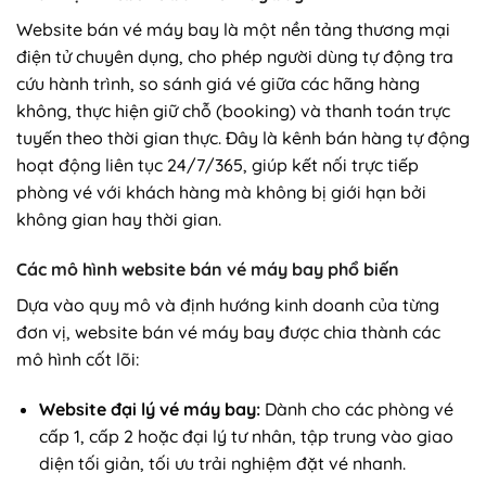
Website bán vé máy bay là một nền tảng thương mại
điện tử chuyên dụng, cho phép người dùng tự động tra
cứu hành trình, so sánh giá vé giữa các hãng hàng
không, thực hiện giữ chỗ (booking) và thanh toán trực
tuyến theo thời gian thực. Đây là kênh bán hàng tự động
hoạt động liên tục 24/7/365, giúp kết nối trực tiếp
phòng vé với khách hàng mà không bị giới hạn bởi
không gian hay thời gian.
Các mô hình website bán vé máy bay phổ biến
Dựa vào quy mô và định hướng kinh doanh của từng
đơn vị, website bán vé máy bay được chia thành các
mô hình cốt lõi:
Website đại lý vé máy bay:
Dành cho các phòng vé
cấp 1, cấp 2 hoặc đại lý tư nhân, tập trung vào giao
diện tối giản, tối ưu trải nghiệm đặt vé nhanh.