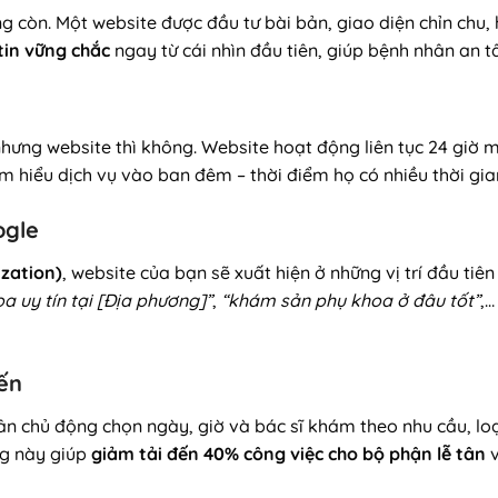
ống còn. Một website được đầu tư bài bản, giao diện chỉn chu,
tin vững chắc
ngay từ cái nhìn đầu tiên, giúp bệnh nhân an 
hưng website thì không. Website hoạt động liên tục 24 giờ 
ìm hiểu dịch vụ vào ban đêm – thời điểm họ có nhiều thời gian
ogle
zation)
, website của bạn sẽ xuất hiện ở những vị trí đầu ti
 uy tín tại [Địa phương]”
,
“khám sản phụ khoa ở đâu tốt”
,…
yến
hân chủ động chọn ngày, giờ và bác sĩ khám theo nhu cầu, l
ng này giúp
giảm tải đến 40% công việc cho bộ phận lễ tân
v