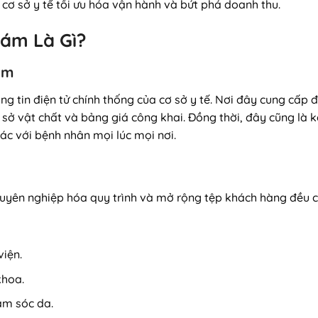
cơ sở y tế tối ưu hóa vận hành và bứt phá doanh thu.
ám Là Gì?
ám
 tin điện tử chính thống của cơ sở y tế. Nơi đây cung cấp đầ
ở vật chất và bảng giá công khai. Đồng thời, đây cũng là kên
ác với bệnh nhân mọi lúc mọi nơi.
uyên nghiệp hóa quy trình và mở rộng tệp khách hàng đều cầ
iện.
hoa.
ăm sóc da.