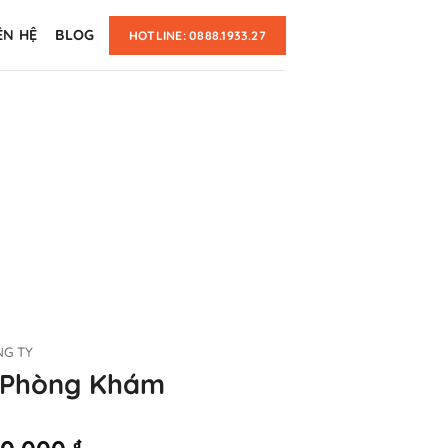
ÊN HỆ
BLOG
HOTLINE: 0888.1933.27
NG TY
 Phòng Khám
inal
Current
₫