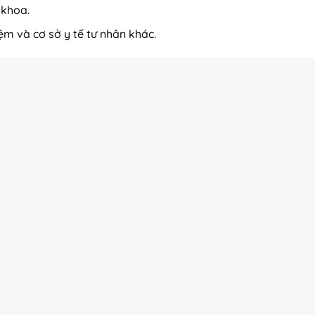
 khoa.
ệm và cơ sở y tế tư nhân khác.