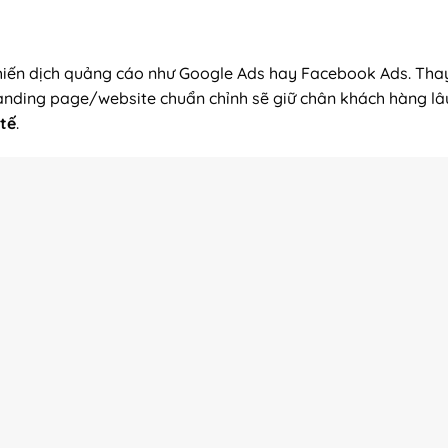
chiến dịch quảng cáo như Google Ads hay Facebook Ads. Thay 
anding page/website chuẩn chỉnh sẽ giữ chân khách hàng lâ
 tế
.