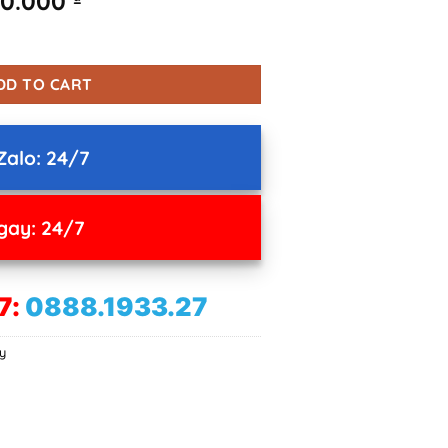
00.000
e
price
quantity
:
is:
0.000 ₫.
5.500.000 ₫.
DD TO CART
Zalo: 24/7
gay: 24/7
7:
0888.1933.27
y