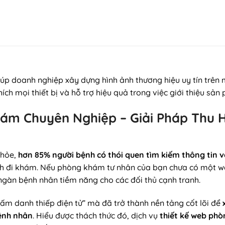
úp doanh nghiệp xây dựng hình ảnh thương hiệu uy tín trên m
hích mọi thiết bị và hỗ trợ hiệu quả trong việc giới thiệu sả
ám Chuyên Nghiệp – Giải Pháp Thu 
khỏe,
hơn 85% người bệnh có thói quen tìm kiếm thông tin v
nh đi khám. Nếu phòng khám tư nhân của bạn chưa có một we
ngàn bệnh nhân tiềm năng cho các đối thủ cạnh tranh.
ấm danh thiếp điện tử” mà đã trở thành nền tảng cốt lõi để
bệnh nhân
. Hiểu được thách thức đó, dịch vụ
thiết kế web ph