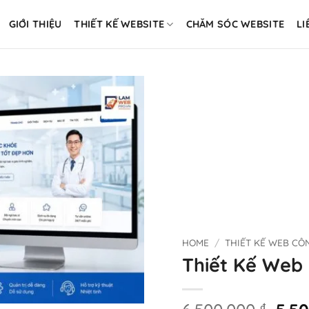
GIỚI THIỆU
THIẾT KẾ WEBSITE
CHĂM SÓC WEBSITE
LI
HOME
/
THIẾT KẾ WEB CÔ
Thiết Kế Web
Orig
₫