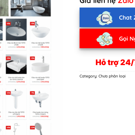
Giá liên hệ
Zalo
Chat 
Gọi N
Hỗ trợ 24/
Category:
Chưa phân loại