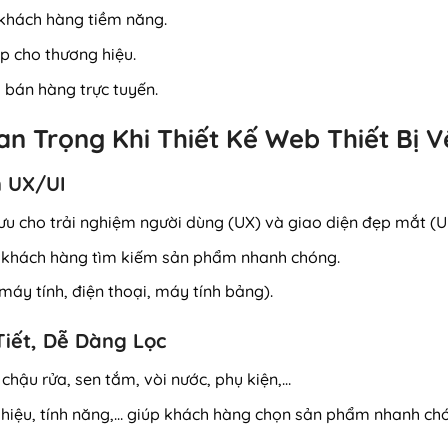
khách hàng tiềm năng.
p cho thương hiệu.
bán hàng trực tuyến.
n Trọng Khi Thiết Kế Web Thiết Bị V
n UX/UI
 ưu cho trải nghiệm người dùng (UX) và giao diện đẹp mắt (UI
p khách hàng tìm kiếm sản phẩm nhanh chóng.
máy tính, điện thoại, máy tính bảng).
Tiết, Dễ Dàng Lọc
 chậu rửa, sen tắm, vòi nước, phụ kiện,…
 hiệu, tính năng,… giúp khách hàng chọn sản phẩm nhanh ch