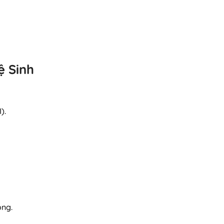
ệ Sinh
).
óng.