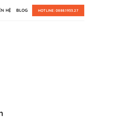
ÊN HỆ
BLOG
HOTLINE: 0888.1933.27
h