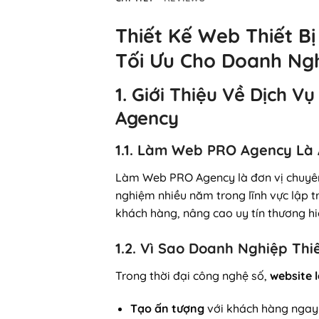
Thiết Kế Web Thiết B
Tối Ưu Cho Doanh Ng
1. Giới Thiệu Về Dịch 
Agency
1.1. Làm Web PRO Agency Là 
Làm Web PRO Agency là đơn vị chuyê
nghiệm nhiều năm trong lĩnh vực lập t
khách hàng, nâng cao uy tín thương h
1.2. Vì Sao Doanh Nghiệp Thi
Trong thời đại công nghệ số,
website 
Tạo ấn tượng
với khách hàng ngay t