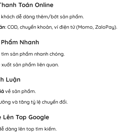
Thanh Toán Online
 khách dễ dàng thêm/bớt sản phẩm.
oán
: COD, chuyển khoản, ví điện tử (Momo, ZaloPay).
n Phẩm Nhanh
ể tìm sản phẩm nhanh chóng.
 xuất sản phẩm liên quan.
nh Luận
iá
về sản phẩm.
ưởng và tăng tỷ lệ chuyển đổi.
e Lên Top Google
dễ dàng lên top tìm kiếm.