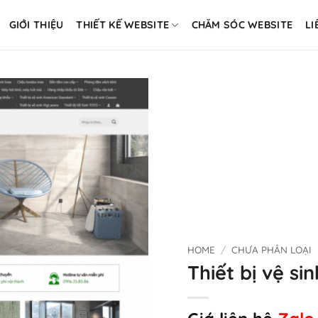
GIỚI THIỆU
THIẾT KẾ WEBSITE
CHĂM SÓC WEBSITE
LI
HOME
/
CHƯA PHÂN LOẠI
Thiết bị vệ sin