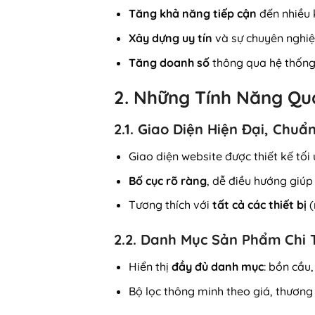
Tăng khả năng tiếp cận
đến nhiều 
Xây dựng uy tín
và sự chuyên nghiệ
Tăng doanh số
thông qua hệ thống 
2. Những Tính Năng Qua
2.1. Giao Diện Hiện Đại, Chuẩ
Giao diện website được thiết kế tối
Bố cục rõ ràng
, dễ điều hướng giú
Tương thích với
tất cả các thiết bị
(
2.2. Danh Mục Sản Phẩm Chi 
Hiển thị
đầy đủ danh mục
: bồn cầu,
Bộ lọc thông minh theo giá, thương