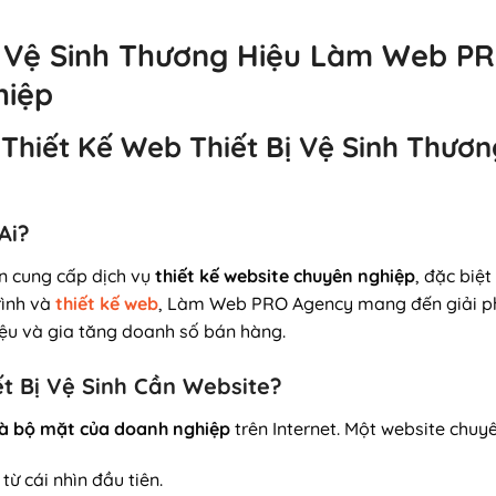
ị Vệ Sinh Thương Hiệu Làm Web PR
hiệp
Vụ Thiết Kế Web Thiết Bị Vệ Sinh Th
Ai?
n cung cấp dịch vụ
thiết kế website chuyên nghiệp
, đặc biệ
rình và
thiết kế web
, Làm Web PRO Agency mang đến giải phá
iệu và gia tăng doanh số bán hàng.
ết Bị Vệ Sinh Cần Website?
là bộ mặt của doanh nghiệp
trên Internet. Một website chuy
ừ cái nhìn đầu tiên.