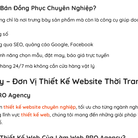
e Bán Đồng Phục Chuyên Nghiệp?
ng chỉ là nơi trưng bày sản phẩm mà còn là công cụ giúp do
g số
g qua SEO, quảng cáo Google, Facebook
ính năng chọn mẫu, đặt may, báo giá trực tuyến
hàng 24/7 mà không cần cửa hàng vật lý
 – Đơn Vị Thiết Kế Website Thời Tra
PRO Agency
ên
thiết kế website chuyên nghiệp
, tối ưu cho từng ngành ngh
 lĩnh vực
thiết kế web
, chúng tôi mang đến những giải pháp
ố.
Vụ Thiết Kế Web Của Làm Web PRO Agency?