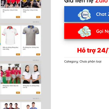
Giá liên hệ
Zalo
Chat 
Gọi N
Hỗ trợ 24/
Category:
Chưa phân loại