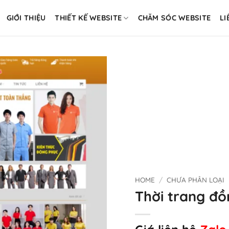
GIỚI THIỆU
THIẾT KẾ WEBSITE
CHĂM SÓC WEBSITE
LI
HOME
/
CHƯA PHÂN LOẠI
Thời trang đồ