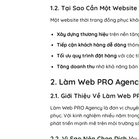
1.2. Tại Sao Cần Một Websit
Một website thời trang đồng phục khô
Xây dựng thương hiệu
trên nền tản
Tiếp cận khách hàng dễ dàng
thôn
Tối ưu quy trình đặt hàng
với các t
Tăng doanh thu
nhờ khả năng bán 
2. Làm Web PRO Agency
2.1. Giới Thiệu Về Làm Web 
Làm Web PRO Agency là đơn vị chuy
phục. Với kinh nghiệm nhiều năm trong
phát triển mạnh mẽ trên môi trường s
2.2. Vì Sao Nên Chọn Dịch 