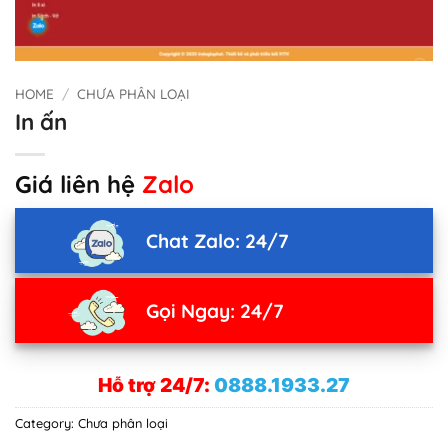
HOME
/
CHƯA PHÂN LOẠI
In ấn
Giá liên hệ
Zalo
Chat Zalo: 24/7
Gọi Ngay: 24/7
Hỗ trợ 24/7:
0888.1933.27
Category:
Chưa phân loại