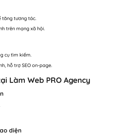
 tăng tương tác.
ảnh trên mạng xã hội.
g cụ tìm kiếm.
anh, hỗ trợ SEO on-page.
b tại Làm Web PRO Agency
ấn
.
iao diện