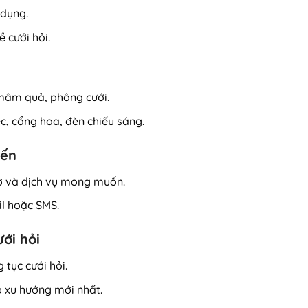
 dụng.
 cưới hỏi.
, mâm quả, phông cưới.
iệc, cổng hoa, đèn chiếu sáng.
yến
ờ và dịch vụ mong muốn.
l hoặc SMS.
ưới hỏi
 tục cưới hỏi.
eo xu hướng mới nhất.