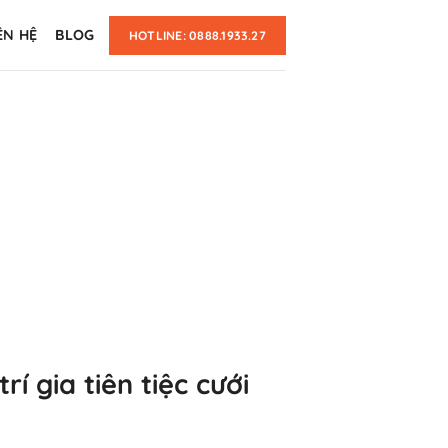
ÊN HỆ
BLOG
HOTLINE: 0888.1933.27
rí gia tiên tiệc cưới