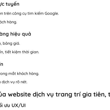
rực tuyến
n trên công cụ tìm kiếm Google.
ách hàng.
hàng hiệu quả
, bảng giá.
n, tiết kiệm thời gian.
ín
rong mắt khách hàng.
 dịch vụ rõ nét.
a website dịch vụ trang trí gia tiên, t
ối ưu UX/UI