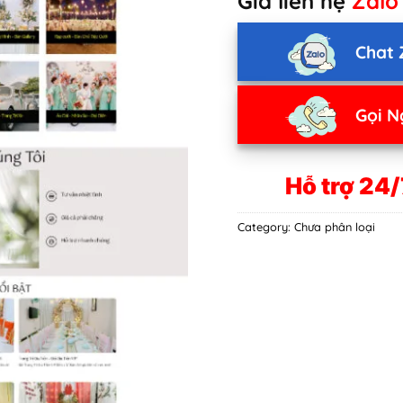
Giá liên hệ
Zalo
Chat 
Gọi N
Hỗ trợ 24/
Category:
Chưa phân loại